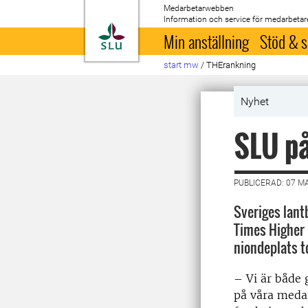
Medarbetarwebben
Information och service för medarbetar
Till startsida
Min anställning
Stöd & s
start mw
/
THErankning
Nyhet
SLU på
PUBLICERAD: 07 M
Sveriges lant
Times Higher 
niondeplats to
– Vi är både 
på våra meda