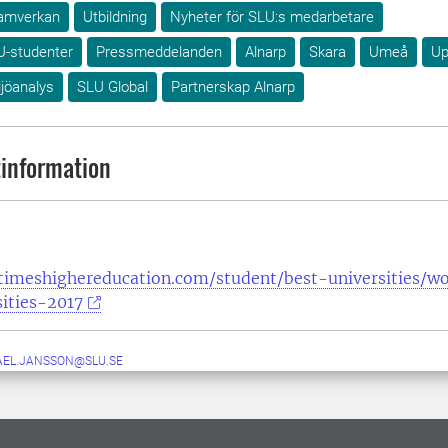
amverkan
Utbildning
Nyheter för SLU:s medarbetare
U-studenter
Pressmeddelanden
Alnarp
Skara
Umeå
Up
ljöanalys
SLU Global
Partnerskap Alnarp
information
timeshighereducation.com/student/best-universities/w
ities-2017
AEL.JANSSON@SLU.SE