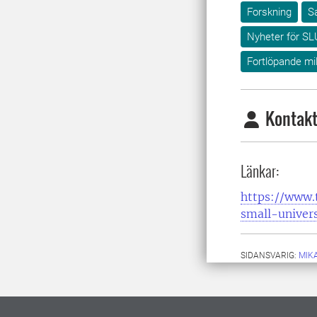
Forskning
S
Nyheter för SL
Fortlöpande mi
Kontakt
Länkar:
https://www.
small-univers
SIDANSVARIG:
MIK