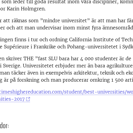
 som leder till goda resultat inom våra discipliner, ko
tor Karin Holmgren.
ör att räknas som ”mindre universitet” är att man har fä
ter och att man undervisar inom minst fyra ämnesområd
ningen finns i tur och ordning California Institute of Tec
 Supérieure i Frankrike och Pohang-universitetet i Sydk
 skriver THE ”fast SLU bara har 4 000 studenter är de 
i Sverige. Universitetet erbjuder mer än bara agrikulture
man täcker även in exempelvis arkitektur, teknik och e
g är på forskning och man producerar omkring 1 500 arti
timeshighereducation.com/student/best-universities/w
ities-2017
dor: