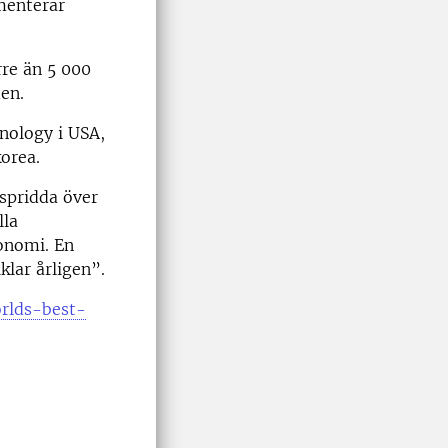
mmenterar
rre än 5 000
en.
hnology i USA,
orea.
spridda över
lla
konomi. En
klar årligen”.
orlds-best-