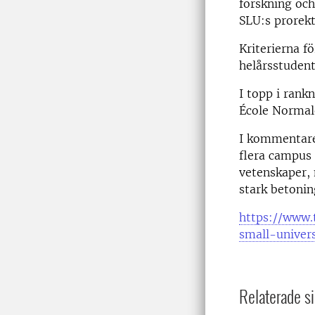
forskning och
SLU:s prorek
Kriterierna f
helårsstuden
I topp i rank
École Normale
I kommentaren
flera campus 
vetenskaper, 
stark betonin
https://www.
small-univers
Relaterade si