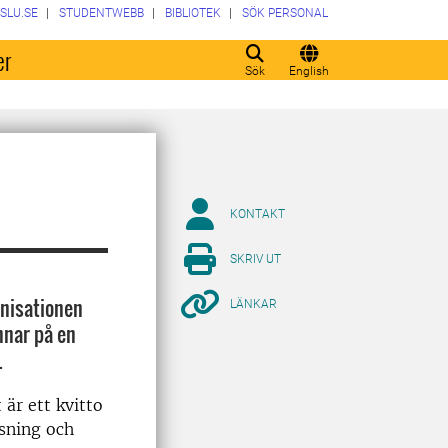
SLU.SE
STUDENTWEBB
BIBLIOTEK
SÖK PERSONAL
er
Sök
English
KONTAKT
SKRIV UT
anisationen
LÄNKAR
mnar på en
.
 är ett kvitto
sning och