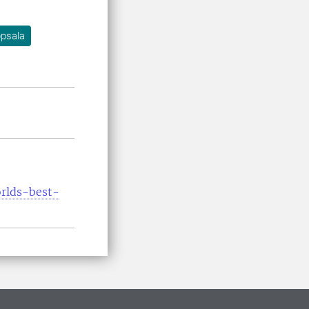
psala
orlds-best-