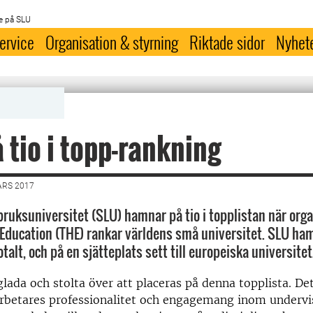
e på SLU
ervice
Organisation & styrning
Riktade sidor
Nyhet
 tio i topp-rankning
ARS 2017
bruksuniversitet (SLU) hamnar på tio i topplistan när org
Education (THE) rankar världens små universitet. SLU ha
talt, och på en sjätteplats sett till europeiska universitet
glada och stolta över att placeras på denna topplista. Det
rbetares professionalitet och engagemang inom undervi