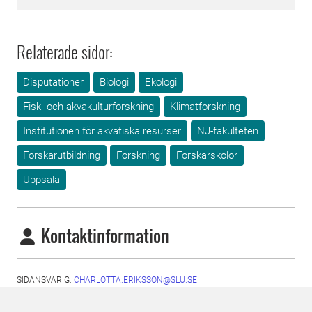
Relaterade sidor:
Disputationer
Biologi
Ekologi
Fisk- och akvakulturforskning
Klimatforskning
Institutionen för akvatiska resurser
NJ-fakulteten
Forskarutbildning
Forskning
Forskarskolor
Uppsala
Kontaktinformation
SIDANSVARIG:
CHARLOTTA.ERIKSSON@SLU.SE