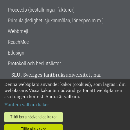
Proceedo (beställningar, fakturor)
Primula (ledighet, sjukanmälan, lönespec m.m.)
Webbmejl
ReachMee
Edusign
Protokoll och beslutslistor
SLU, Sveriges lantbruksuniversitet, har
verksamhet över hela Sverige. Huvudorter är
Denna webbplats använder kakor (cookies), som lagras i din
Alnarp, Uppsala och Umeå.
SLU är
webbläsare. Vissa kakor är nödvändiga för att webbplatsen
miljöcertifierat enligt ISO 14001. •
Telefon:
ska fungera korrekt. Andra är valbara.
018-67 10 00 • Org nr: 202100-2817 •
Om
Hantera valbara kakor
medarbetarwebben
•
SLU:s fakturaadress
•
Om SLU:s webbplatser
•
Vid KRIS
Tillåt bara nödvändiga kakor
•
Hantera kakor
•
Behandling av
Tillåt alla kakor