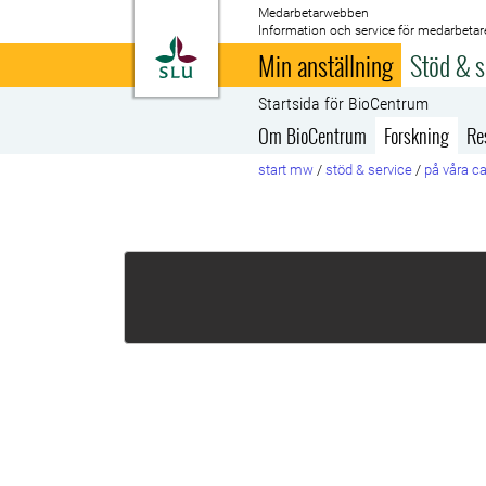
Medarbetarwebben
Information och service för medarbetar
Till startsida
Min anställning
Stöd & s
Startsida för BioCentrum
Om BioCentrum
Forskning
Re
start mw
/
stöd & service
/
på våra 