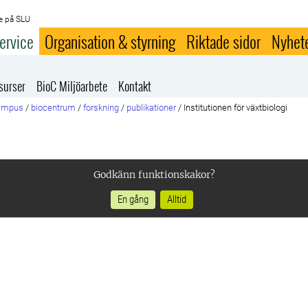
e på SLU
ervice
Organisation & styrning
Riktade sidor
Nyhet
surser
BioC Miljöarbete
Kontakt
campus
/
biocentrum
/
forskning
/
publikationer
/
Institutionen för växtbiologi
Godkänn funktionskakor?
En gång
Alltid