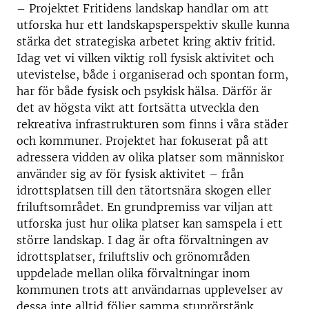
– Projektet Fritidens landskap handlar om att
utforska hur ett landskapsperspektiv skulle kunna
stärka det strategiska arbetet kring aktiv fritid.
Idag vet vi vilken viktig roll fysisk aktivitet och
utevistelse, både i organiserad och spontan form,
har för både fysisk och psykisk hälsa. Därför är
det av högsta vikt att fortsätta utveckla den
rekreativa infrastrukturen som finns i våra städer
och kommuner. Projektet har fokuserat på att
adressera vidden av olika platser som människor
använder sig av för fysisk aktivitet – från
idrottsplatsen till den tätortsnära skogen eller
friluftsområdet. En grundpremiss var viljan att
utforska just hur olika platser kan samspela i ett
större landskap. I dag är ofta förvaltningen av
idrottsplatser, friluftsliv och grönområden
uppdelade mellan olika förvaltningar inom
kommunen trots att användarnas upplevelser av
dessa inte alltid följer samma stuprörstänk.