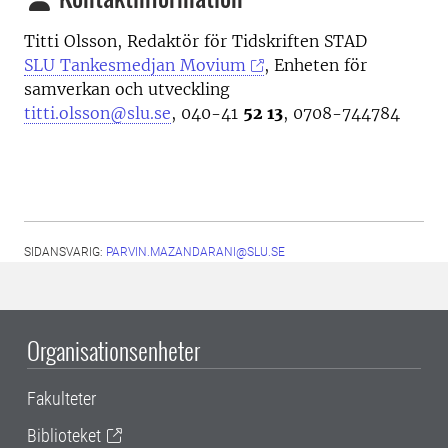
Titti Olsson, Redaktör för Tidskriften STAD
SLU Tankesmedjan Movium
, Enheten för
samverkan och utveckling
titti.olsson@slu.se
, 040-41
52 13
, 0708-744784
SIDANSVARIG:
PARVIN.MAZANDARANI@SLU.SE
Organisationsenheter
Fakulteter
Biblioteket