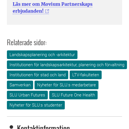
Läs mer om Movium Partnerskaps
erbjudanden!
Relaterade sidor:
Landskapsplanering och -arkitektur
Institutionen för landskapsarkitektur, planering och förvaltning
Institutionen för stad och land
LTV-fakulteten
Samverkan
Nyheter för SLU:s medarbetare
SLU Urban Futures
SLU Future One Health
Nyheter för SLU:s studenter
Kontaktinformation