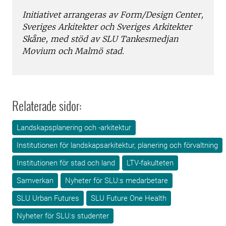
Initiativet arrangeras av Form/Design Center,
Sveriges Arkitekter och Sveriges Arkitekter
Skåne, med stöd av SLU Tankesmedjan
Movium och Malmö stad.
Relaterade sidor:
Landskapsplanering och -arkitektur
Institutionen för landskapsarkitektur, planering och förvaltning
Institutionen för stad och land
LTV-fakulteten
Samverkan
Nyheter för SLU:s medarbetare
SLU Urban Futures
SLU Future One Health
Nyheter för SLU:s studenter