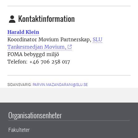
Kontaktinformation
Harald Klein
Koordinator Movium Partnerskap,
SLU
Tankesmedjan Movium,
FOMA bebyggd miljö
Telefon: +46
706 258 017
SIDANSVARIG:
PARVIN.MAZANDARANI@SLU.SE
Organisationsenheter
Fakulteter