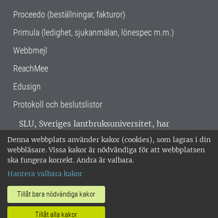
Proceedo (beställningar, fakturor)
Primula (ledighet, sjukanmälan, lönespec m.m.)
Webbmejl
ReachMee
Edusign
Protokoll och beslutslistor
SLU, Sveriges lantbruksuniversitet, har
verksamhet över hela Sverige. Huvudorter är
Denna webbplats använder kakor (cookies), som lagras i din
Alnarp, Uppsala och Umeå.
SLU är
webbläsare. Vissa kakor är nödvändiga för att webbplatsen
miljöcertifierat enligt ISO 14001. •
Telefon:
ska fungera korrekt. Andra är valbara.
018-67 10 00 • Org nr: 202100-2817 •
Om
Hantera valbara kakor
medarbetarwebben
•
SLU:s fakturaadress
•
Om SLU:s webbplatser
•
Vid KRIS
Tillåt bara nödvändiga kakor
•
Hantera kakor
•
Behandling av
Tillåt alla kakor
personuppgifter