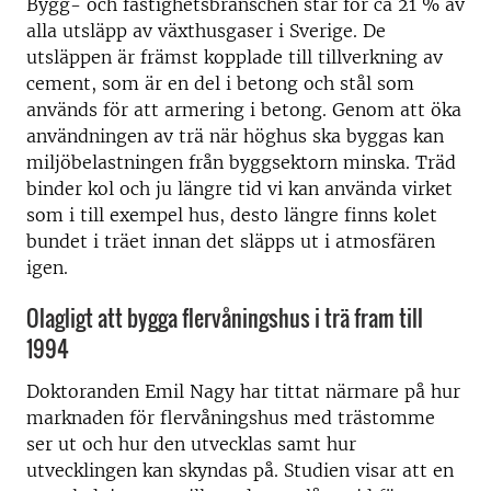
Bygg- och fastighetsbranschen står för ca 21 % av
alla utsläpp av växthusgaser i Sverige. De
utsläppen är främst kopplade till tillverkning av
cement, som är en del i betong och stål som
används för att armering i betong. Genom att öka
användningen av trä när höghus ska byggas kan
miljöbelastningen från byggsektorn minska. Träd
binder kol och ju längre tid vi kan använda virket
som i till exempel hus, desto längre finns kolet
bundet i träet innan det släpps ut i atmosfären
igen.
Olagligt att bygga flervåningshus i trä fram till
1994
Doktoranden Emil Nagy har tittat närmare på hur
marknaden för flervåningshus med trästomme
ser ut och hur den utvecklas samt hur
utvecklingen kan skyndas på. Studien visar att en