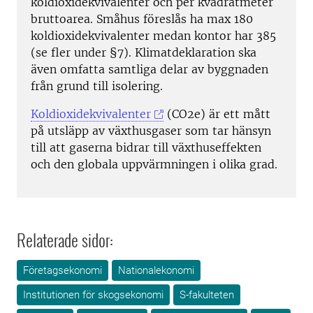
koldioxidekvivalenter och per kvadratmeter
bruttoarea. Småhus föreslås ha max 180
koldioxidekvivalenter medan kontor har 385
(se fler under §7). Klimatdeklaration ska
även omfatta samtliga delar av byggnaden
från grund till isolering.
Koldioxidekvivalenter
(CO2e) är ett mått
på utsläpp av växthusgaser som tar hänsyn
till att gaserna bidrar till växthuseffekten
och den globala uppvärmningen i olika grad.
Relaterade sidor:
Företagsekonomi
Nationalekonomi
Institutionen för skogsekonomi
S-fakulteten