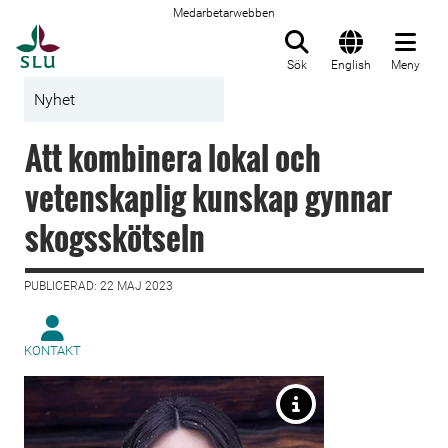
Medarbetarwebben
Till startsida
Sök
English
Meny
Nyhet
Att kombinera lokal och
vetenskaplig kunskap gynnar
skogsskötseln
PUBLICERAD: 22 MAJ 2023
KONTAKT