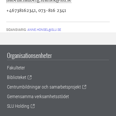
isabella.hallberg.sramek@slu.se
+46738162341, 073-816 2341
SIDANSVARIG:
ANNE.HONSEL@SLU.SE
Organisationsenheter
Fakulteter
Biblioteket
Centrumbildningar och samarbetsprojekt
Gemensamma verksamhetsstödet
SLU Holding