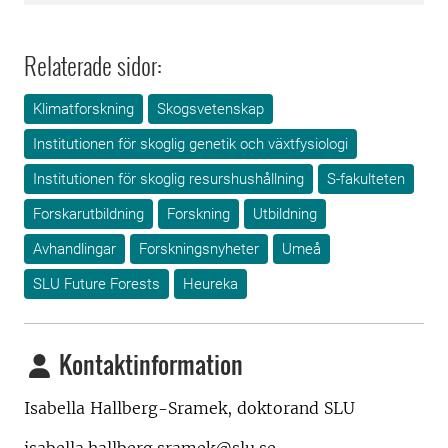
Relaterade sidor:
Klimatforskning
Skogsvetenskap
Institutionen för skoglig genetik och växtfysiologi
Institutionen för skoglig resurshushållning
S-fakulteten
Forskarutbildning
Forskning
Utbildning
Avhandlingar
Forskningsnyheter
Umeå
SLU Future Forests
Heureka
Kontaktinformation
Isabella Hallberg-Sramek,
doktorand SLU