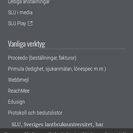
Lediga anställningar
SLU i media
SLU Play
Vanliga verktyg
Proceedo (beställningar, fakturor)
Primula (ledighet, sjukanmälan, lönespec m.m.)
Webbmejl
ReachMee
Edusign
Protokoll och beslutslistor
SLU, Sveriges lantbruksuniversitet, har
verksamhet över hela Sverige. Huvudorter är