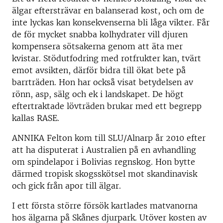
älgar eftersträvar en balanserad kost, och om de
inte lyckas kan konsekvenserna bli låga vikter. Får
de för mycket snabba kolhydrater vill djuren
kompensera sötsakerna genom att äta mer
kvistar. Stödutfodring med rotfrukter kan, tvärt
emot avsikten, därför bidra till ökat bete på
barrträden. Hon har också visat betydelsen av
rönn, asp, sälg och ek i landskapet. De högt
eftertraktade lövträden brukar med ett begrepp
kallas RASE.
ANNIKA Felton kom till SLU/Alnarp år 2010 efter
att ha disputerat i Australien på en avhandling
om spindelapor i Bolivias regnskog. Hon bytte
därmed tropisk skogsskötsel mot skandinavisk
och gick från apor till älgar.
I ett första större försök kartlades matvanorna
hos älgarna på Skånes djurpark. Utöver kosten av