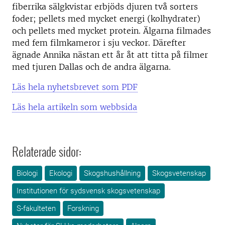
fiberrika sälgkvistar erbjöds djuren två sorters
foder; pellets med mycket energi (kolhydrater)
och pellets med mycket protein. Älgarna filmades
med fem filmkameror i sju veckor. Därefter
ägnade Annika nästan ett år åt att titta på filmer
med tjuren Dallas och de andra älgarna.
Läs hela nyhetsbrevet som PDF
Läs hela artikeln som webbsida
Relaterade sidor:
Biologi
Ekologi
Skogshushållning
Skogsvetenskap
Institutionen för sydsvensk skogsvetenskap
S-fakulteten
Forskning