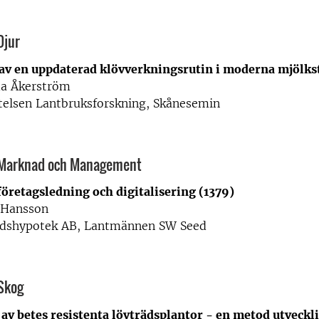
Djur
av en uppdaterad klövverkningsrutin i moderna mjölkst
da Åkerström
ftelsen Lantbruksforskning, Skånesemin
Marknad och Management
öretagsledning och digitalisering (1379)
 Hansson
ndshypotek AB, Lantmännen SW Seed
Skog
 av betes resistenta lövträdsplantor - en metod utveckl