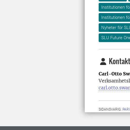
Institutionen 
Institutionen f
Nyheter för SL
SLU Future On
Kontakt
Carl-Otto Sw
Verksamhetsl
carl.otto.swa
SIDANSVARIG:
PAR