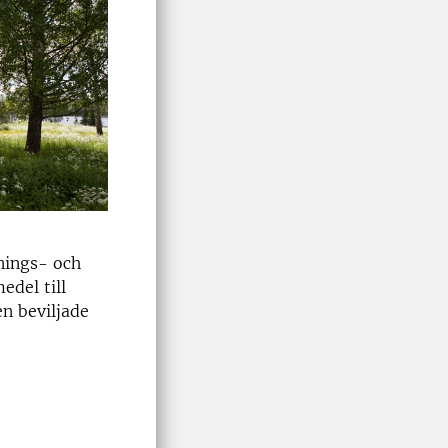
nings- och
edel till
n beviljade