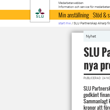
Medarbetarwebben
Information och service för medarbetar
Till startsida
Min anställning
Stöd & s
start mw
/
SLU Partnerskap Alnarp fin
Nyhet
SLU Pa
nya pr
PUBLICERAD: 24 N
SLU Partnersk
godkänt finans
Sammanlagt k
kronor att fö