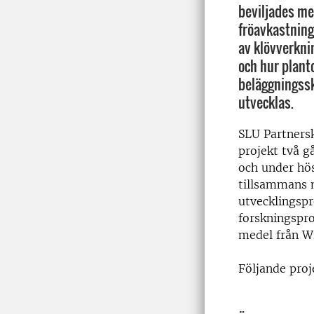
beviljades me
fröavkastning
av klövverkni
och hur plan
beläggningss
utvecklas.
SLU Partnersk
projekt två g
och under hös
tillsammans m
utvecklingspr
forskningspro
medel från W
Följande proj