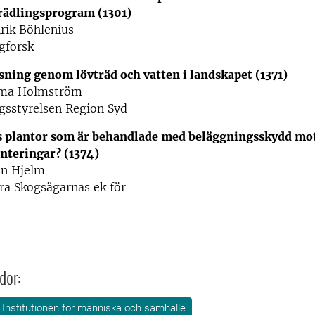
rädlingsprogram (1301)
rik Böhlenius
gforsk
ning genom lövträd och vatten i landskapet (1371)
ma Holmström
gsstyrelsen Region Syd
s plantor som är behandlade med beläggningsskydd mo
anteringar? (1374)
in Hjelm
ra Skogsägarnas ek för
dor:
Institutionen för människa och samhälle