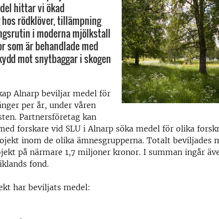
del hittar vi ökad
 hos rödklöver, tillämpning
ngsrutin i moderna mjölkstall
tor som är behandlade med
kydd mot snytbaggar i skogen
ap Alnarp beviljar medel för
ånger per år, under våren
ten. Partnersföretag kan
ed forskare vid SLU i Alnarp söka medel för olika forsk
ojekt inom de olika ämnesgrupperna. Totalt beviljades m
jekt på närmare 1,7 miljoner kronor. I summan ingår äve
iklands fond.
ekt har beviljats medel: