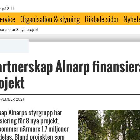
e på SLU
ervice
Organisation & styrning
Riktade sidor
Nyhet
ansierar 8 nya projekt
rtnerskap Alnarp finansier
ojekt
OVEMBER 2021
ap Alnarps styrgrupp har
iering för 8 nya projekt.
ommer närmare 1,7 miljoner
rdelas. Bland projekten som