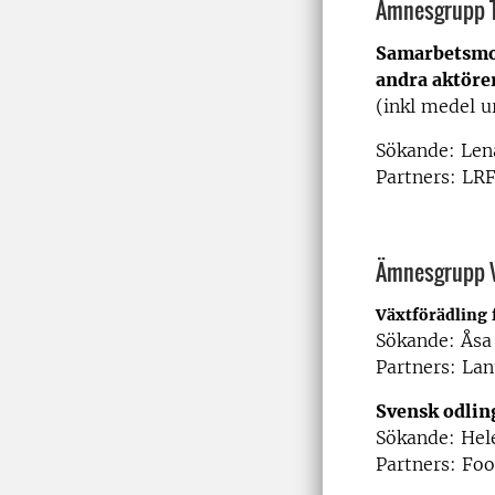
Ämnesgrupp 
Samarbetsmod
andra aktörer
(inkl medel u
Sökande: Len
Partners: LR
Ämnesgrupp V
Växtförädling 
Sökande: Åsa
Partners: La
Svensk odlin
Sökande: He
Partners: Foo