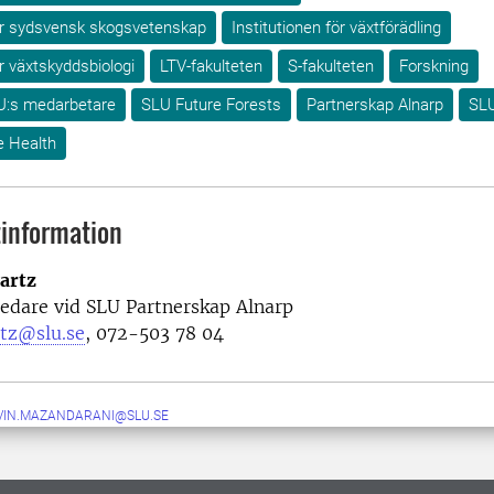
för sydsvensk skogsvetenskap
Institutionen för växtförädling
ör växtskyddsbiologi
LTV-fakulteten
S-fakulteten
Forskning
U:s medarbetare
SLU Future Forests
Partnerskap Alnarp
SLU
e Health
information
artz
edare vid SLU Partnerskap Alnarp
rtz@slu.se
, 072-503 78 04
VIN.MAZANDARANI@SLU.SE