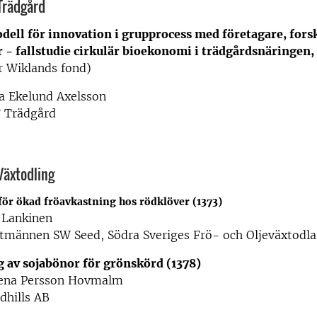
Trädgård
ell för innovation i grupprocess med företagare, fors
 - fallstudie cirkulär bioekonomi i trädgårdsnäringen, 
r Wiklands fond)
a Ekelund Axelsson
F Trädgård
äxtodling
för ökad fröavkastning hos rödklöver (1373)
 Lankinen
ntmännen SW Seed, Södra Sveriges Frö- och Oljeväxtodla
g av sojabönor för grönskörd (1378)
lena Persson Hovmalm
dhills AB