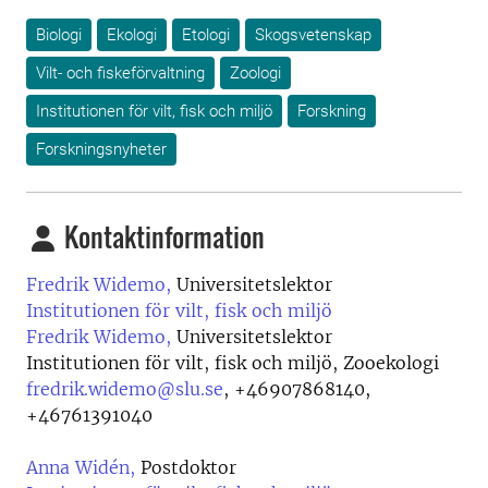
Biologi
Ekologi
Etologi
Skogsvetenskap
Vilt- och fiskeförvaltning
Zoologi
Institutionen för vilt, fisk och miljö
Forskning
Forskningsnyheter
Kontaktinformation
Fredrik Widemo,
Universitetslektor
Institutionen för vilt, fisk och miljö
Fredrik Widemo,
Universitetslektor
Institutionen för vilt, fisk och miljö, Zooekologi
fredrik.widemo@slu.se
,
+46907868140,
+46761391040
Anna Widén,
Postdoktor