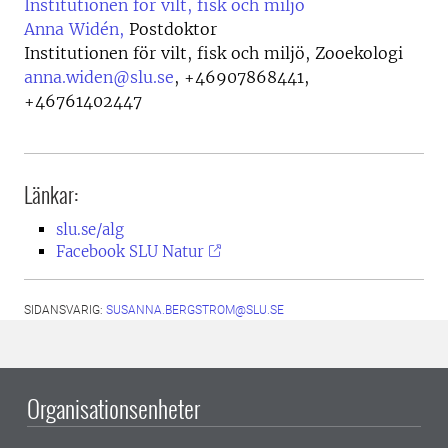
Institutionen för vilt, fisk och miljö
Anna Widén,
Postdoktor
Institutionen för vilt, fisk och miljö, Zooekologi
anna.widen@slu.se
,
+46907868441,
+46761402447
Länkar:
slu.se/alg
Facebook SLU Natur
SIDANSVARIG:
SUSANNA.BERGSTROM@SLU.SE
Organisationsenheter