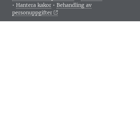
•
Hantera kakor
•
Behandling av
personuppgifter