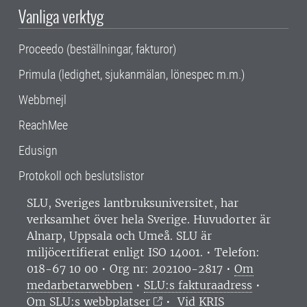
Vanliga verktyg
Proceedo (beställningar, fakturor)
Primula (ledighet, sjukanmälan, lönespec m.m.)
Webbmejl
ReachMee
Edusign
Protokoll och beslutslistor
SLU, Sveriges lantbruksuniversitet, har
verksamhet över hela Sverige. Huvudorter är
Alnarp, Uppsala och Umeå.
SLU är
miljöcertifierat enligt ISO 14001. •
Telefon:
018-67 10 00 • Org nr: 202100-2817 •
Om
medarbetarwebben
•
SLU:s fakturaadress
•
Om SLU:s webbplatser
•
Vid KRIS