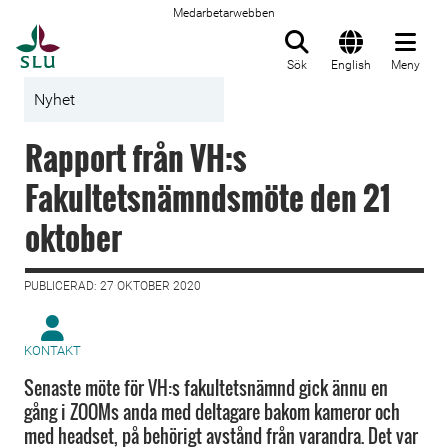
Medarbetarwebben
Till startsida
Sök
English
Meny
Nyhet
Rapport från VH:s
Fakultetsnämndsmöte den 21
oktober
PUBLICERAD: 27 OKTOBER 2020
KONTAKT
Senaste möte för VH:s fakultetsnämnd gick ännu en
gång i ZOOMs anda med deltagare bakom kameror och
med headset, på behörigt avstånd från varandra. Det var