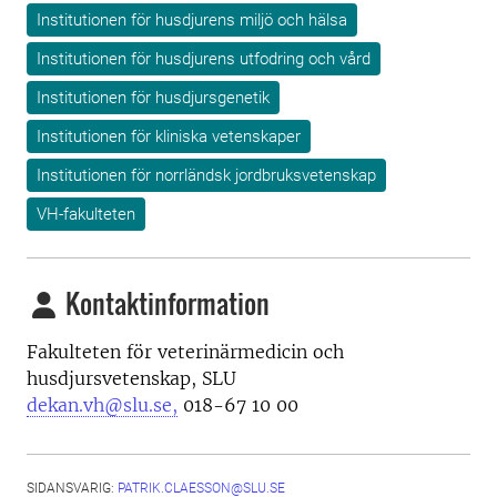
Institutionen för husdjurens miljö och hälsa
Institutionen för husdjurens utfodring och vård
Institutionen för husdjursgenetik
Institutionen för kliniska vetenskaper
Institutionen för norrländsk jordbruksvetenskap
VH-fakulteten
Kontaktinformation
Fakulteten för veterinärmedicin och
husdjursvetenskap, SLU
dekan.vh@slu.se,
018-67 10 00
SIDANSVARIG:
PATRIK.CLAESSON@SLU.SE