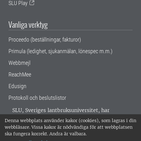
SLU Play
Vanliga verktyg
Proceedo (beställningar, fakturor)
Primula (ledighet, sjukanmälan, lönespec m.m.)
Webbmejl
ReachMee
Edusign
Protokoll och beslutslistor
SLU, Sveriges lantbruksuniversitet, har
verksamhet över hela Sverige. Huvudorter är
Denna webbplats använder kakor (cookies), som lagras i din
Alnarp, Uppsala och Umeå.
SLU är
webbläsare. Vissa kakor är nödvändiga för att webbplatsen
miljöcertifierat enligt ISO 14001. •
Telefon:
ska fungera korrekt. Andra är valbara.
018-67 10 00 • Org nr: 202100-2817 •
Om