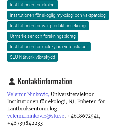
Institutionen för ekologi
Institutionen för skoglig mykologi och växtpatologi
Institutionen för växtproduktionsekologi
Utmärkelser och forskningsbidrag
Institutionen för molekylära vetenskaper
SLU Nätverk växtskydd
Kontaktinformation
Velemir Ninkovic,
Universitetslektor
Institutionen för ekologi, NJ, Enheten för
Lantbruksentomologi
velemir.ninkovic@slu.se
,
+4618672541,
+46739842233