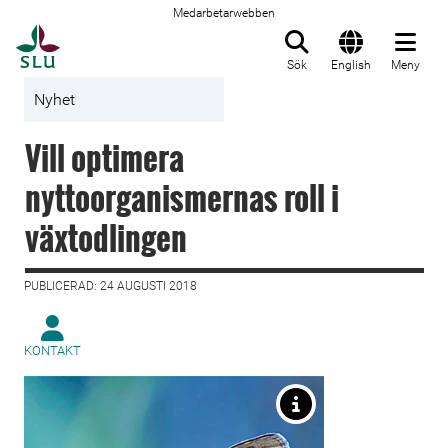
Medarbetarwebben
Till startsida
Sök
English
Meny
Nyhet
Vill optimera
nyttoorganismernas roll i
växtodlingen
PUBLICERAD: 24 AUGUSTI 2018
KONTAKT