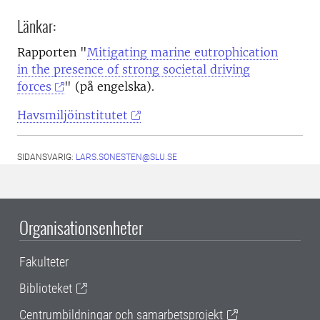
Länkar:
Rapporten "
Mitigating marine eutrophication
in the presence of strong societal driving
forces
" (på engelska).
Havsmiljöinstitutet
SIDANSVARIG:
LARS.SONESTEN@SLU.SE
Organisationsenheter
Fakulteter
Biblioteket
Centrumbildningar och samarbetsprojekt