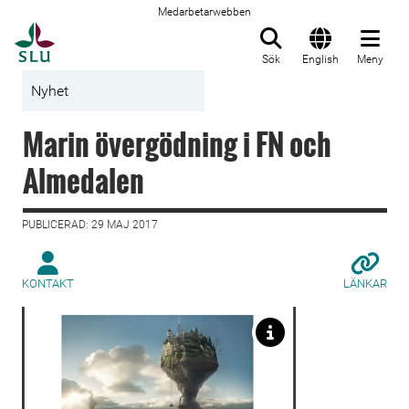
Medarbetarwebben
Till startsida
Sök
English
Meny
Nyhet
Marin övergödning i FN och
Almedalen
PUBLICERAD: 29 MAJ 2017
KONTAKT
LÄNKAR