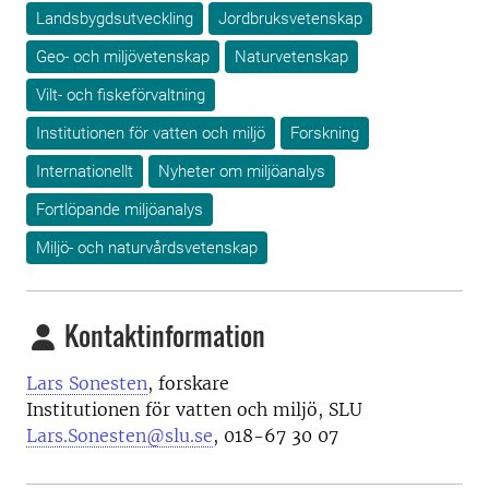
Landsbygdsutveckling
Jordbruksvetenskap
Geo- och miljövetenskap
Naturvetenskap
Vilt- och fiskeförvaltning
Institutionen för vatten och miljö
Forskning
Internationellt
Nyheter om miljöanalys
Fortlöpande miljöanalys
Miljö- och naturvårdsvetenskap
Kontaktinformation
Lars Sonesten
, forskare
Institutionen för vatten och miljö, SLU
Lars.Sonesten@slu.se
, 018-67 30 07