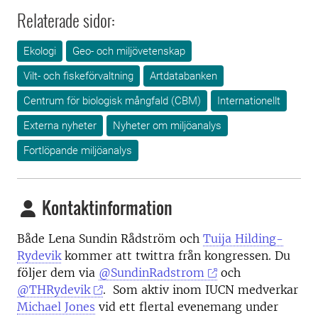
Relaterade sidor:
Ekologi
Geo- och miljövetenskap
Vilt- och fiskeförvaltning
Artdatabanken
Centrum för biologisk mångfald (CBM)
Internationellt
Externa nyheter
Nyheter om miljöanalys
Fortlöpande miljöanalys
Kontaktinformation
Både Lena Sundin Rådström och
Tuija Hilding-
Rydevik
kommer att twittra från kongressen. Du
följer dem via
@SundinRadstrom
och
@THRydevik
. Som aktiv inom IUCN medverkar
Michael Jones
vid ett flertal evenemang under