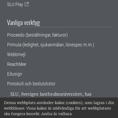
SLU Play
Vanliga verktyg
Proceedo (beställningar, fakturor)
Primula (ledighet, sjukanmälan, lönespec m.m.)
Webbmejl
ReachMee
Edusign
Protokoll och beslutslistor
SLU, Sveriges lantbruksuniversitet, har
verksamhet över hela Sverige. Huvudorter är
Denna webbplats använder kakor (cookies), som lagras i din
Alnarp, Uppsala och Umeå.
SLU är
webbläsare. Vissa kakor är nödvändiga för att webbplatsen
miljöcertifierat enligt ISO 14001. •
Telefon:
ska fungera korrekt. Andra är valbara.