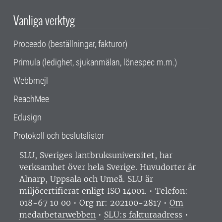
Vanliga verktyg
Proceedo (beställningar, fakturor)
Primula (ledighet, sjukanmälan, lönespec m.m.)
Webbmejl
ReachMee
Edusign
Protokoll och beslutslistor
SLU, Sveriges lantbruksuniversitet, har
verksamhet över hela Sverige. Huvudorter är
Alnarp, Uppsala och Umeå.
SLU är
miljöcertifierat enligt ISO 14001. •
Telefon:
018-67 10 00 • Org nr: 202100-2817 •
Om
medarbetarwebben
•
SLU:s fakturaadress
•