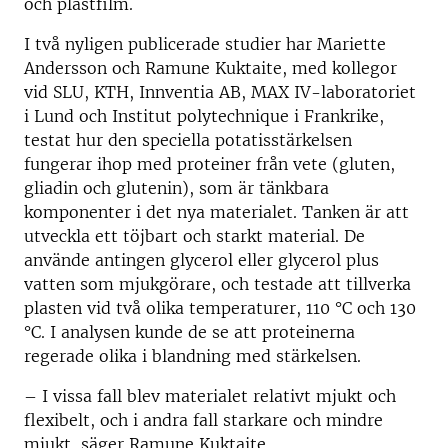
och plastfilm.
I två nyligen publicerade studier har Mariette
Andersson och Ramune Kuktaite, med kollegor
vid SLU, KTH, Innventia AB, MAX IV-laboratoriet
i Lund och Institut polytechnique i Frankrike,
testat hur den speciella potatisstärkelsen
fungerar ihop med proteiner från vete (gluten,
gliadin och glutenin), som är tänkbara
komponenter i det nya materialet. Tanken är att
utveckla ett töjbart och starkt material. De
använde antingen glycerol eller glycerol plus
vatten som mjukgörare, och testade att tillverka
plasten vid två olika temperaturer, 110 °C och 130
°C. I analysen kunde de se att proteinerna
regerade olika i blandning med stärkelsen.
– I vissa fall blev materialet relativt mjukt och
flexibelt, och i andra fall starkare och mindre
mjukt, säger Ramune Kuktaite.