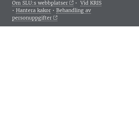
Om SLU:s webbplatser
•
Vid KRIS
•
Hantera kakor
•
Behandling av
personuppgifter