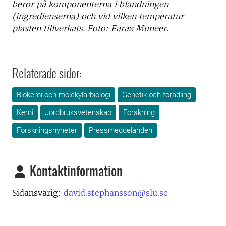
beror på komponenterna i blandningen
(ingredienserna) och vid vilken temperatur
plasten tillverkats. Foto: Faraz Muneer.
Relaterade sidor:
Biokemi och molekylärbiologi
Genetik och förädling
Kemi
Jordbruksvetenskap
Forskning
Forskningsnyheter
Pressmeddelanden
Kontaktinformation
Sidansvarig:
david.stephansson@slu.se