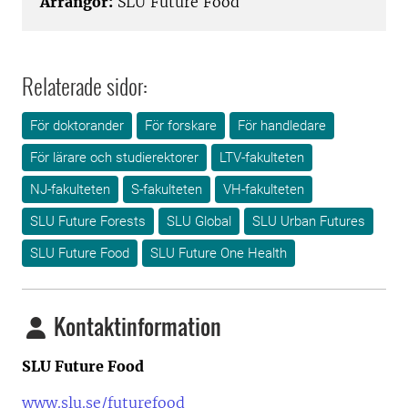
Arrangör:
SLU Future Food
Relaterade sidor:
För doktorander
För forskare
För handledare
För lärare och studierektorer
LTV-fakulteten
NJ-fakulteten
S-fakulteten
VH-fakulteten
SLU Future Forests
SLU Global
SLU Urban Futures
SLU Future Food
SLU Future One Health
Kontaktinformation
SLU Future Food
www.slu.se/futurefood