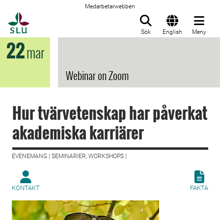
Medarbetarwebben
Till startsida
Sök
English
Meny
22
mar
Webinar on Zoom
Hur tvärvetenskap har påverkat
akademiska karriärer
EVENEMANG | SEMINARIER, WORKSHOPS |
KONTAKT
FAKTA