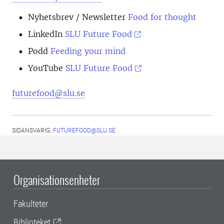
Nyhetsbrev
/ Newsletter
Food for thought
LinkedIn
SLU Future Food
Podd
Feeding your mind
YouTube
SLU Future Food
futurefood@slu.se
SIDANSVARIG:
FUTUREFOOD@SLU.SE
Organisationsenheter
Fakulteter
Biblioteket