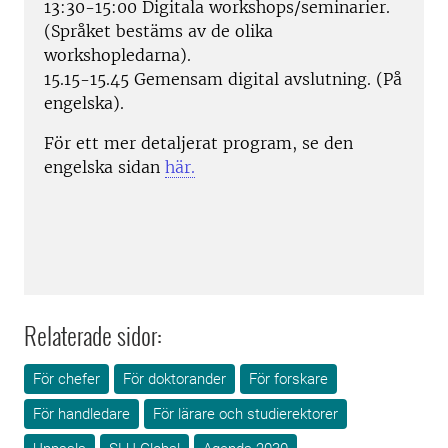
13:30-15:00 Digitala workshops/seminarier.
(Språket bestäms av de olika
workshopledarna).
15.15-15.45 Gemensam digital avslutning. (På
engelska).
För ett mer detaljerat program, se den
engelska sidan
här.
Relaterade sidor:
För chefer
För doktorander
För forskare
För handledare
För lärare och studierektorer