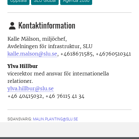
Uppsala
SLU Global
Agenda 2030
Kontaktinformation
Kalle Mälson, miljöchef,
Avdelningen för infrastruktur, SLU
kalle.malson@slu.se
,
+4618671585, +46760510341
Ylva Hillbur
vicerektor med ansvar för internationella
relationer.
ylva.hillbur@slu.se
+46 40415032, +46 76115 41 34
SIDANSVARIG:
MALIN.PLANTING@SLU.SE