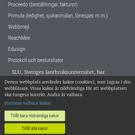
Proceedo (beställningar, fakturor)
Primula (ledighet, sjukanmälan, lönespec m.m.)
Webbmejl
ReachMee
Edusign
Protokoll och beslutslistor
SLU, Sveriges lantbruksuniversitet, har
verksamhet över hela Sverige. Huvudorter är
Denna webbplats använder kakor (cookies), som lagras i din
Alnarp, Uppsala och Umeå.
SLU är
webbläsare. Vissa kakor är nödvändiga för att webbplatsen
miljöcertifierat enligt ISO 14001. •
Telefon:
ska fungera korrekt. Andra är valbara.
018-67 10 00 • Org nr: 202100-2817 •
Om
Hantera valbara kakor
medarbetarwebben
•
SLU:s fakturaadress
•
Om SLU:s webbplatser
•
Vid KRIS
Tillåt bara nödvändiga kakor
•
Hantera kakor
•
Behandling av
Tillåt alla kakor
personuppgifter