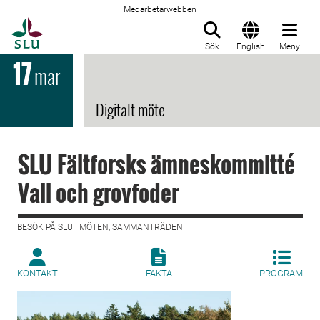
Medarbetarwebben
Till startsida
Sök
English
Meny
17
mar
Digitalt möte
SLU Fältforsks ämneskommitté
Vall och grovfoder
BESÖK PÅ SLU | MÖTEN, SAMMANTRÄDEN |
KONTAKT
FAKTA
PROGRAM