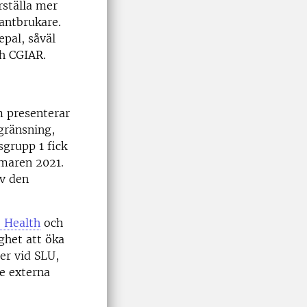
rställa mer
lantbrukare.
epal, såväl
h CGIAR.
m presenterar
gränsning,
sgrupp 1 fick
mmaren 2021.
v den
 Health
och
ghet att öka
er vid SLU,
e externa