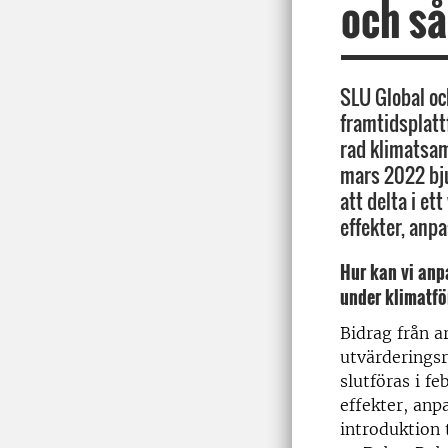
och så
SLU Global oc
framtidsplat
rad klimatsam
mars 2022 bjud
att delta i e
effekter, anp
Hur kan vi an
under klimatf
Bidrag från ar
utvärderingsr
slutföras i f
effekter, anp
introduktion 