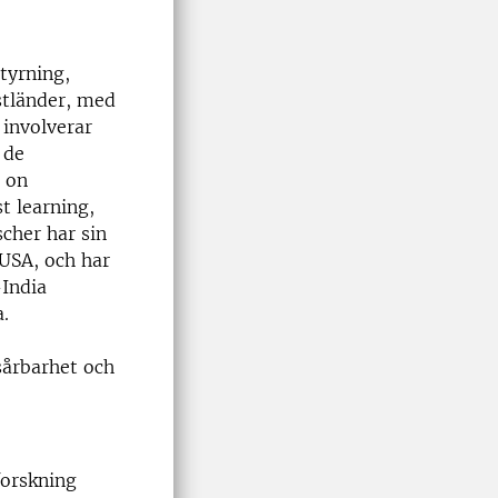
tyrning,
stländer, med
 involverar
 de
n on
t learning,
scher har sin
 USA, och har
-India
a.
sårbarhet och
forskning