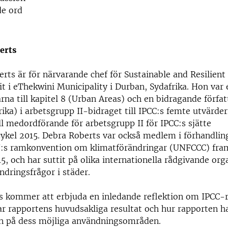
de ord
erts
rts är för närvarande chef för Sustainable and Resilient 
nit i eThekwini Municipality i Durban, Sydafrika. Hon var 
rna till kapitel 8 (Urban Areas) och en bidragande författ
frika) i arbetsgrupp II-bidraget till IPCC:s femte utvärde
ll medordförande för arbetsgrupp II för IPCC:s sjätte
ykel 2015. Debra Roberts var också medlem i förhandlin
N:s ramkonvention om klimatförändringar (UNFCCC) fram
, och har suttit på olika internationella rådgivande or
ndringsfrågor i städer.
s kommer att erbjuda en inledande reflektion om IPCC-
r rapportens huvudsakliga resultat och hur rapporten h
yn på dess möjliga användningsområden.