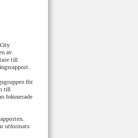
City
en av
are till
ringsrapport.
gsgruppen för
 till
gan fokuserade
rapporten.
ar utformats