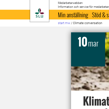
Medarbetarwebben
Information och service för medarbetar
Till startsida
Min anställning
Stöd & s
start mw
/
Climate conversation
10
mar
Klimat