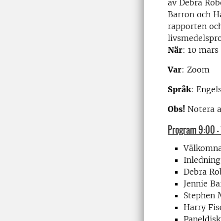
av Debra Rob
Barron och Har
rapporten och
livsmedelspro
När
: 10 mars
Var
: Zoom
Språk
: Engel
Obs!
Notera a
Program 9:00 - 
Välkomnan
Inledning
Debra Rob
Jennie Ba
Stephen M
Harry Fis
Paneldisk