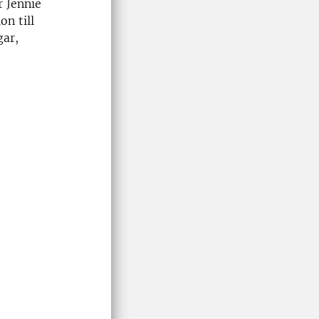
 Jennie
on till
gar,