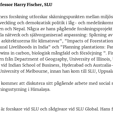
fessor Harry Fischer, SLU
hers forskning utforskar skärningspunkten mellan miljös
veckling och demokratisk politik i låg- och medelinkom
en och Nepal. Några av hans pågående forskningsprojekt
lla nätverk och självorganiserad anpassning: Spårning av
arkitekturerna för klimatsvar", "Impacts of Forestatio
ural Livelihoods in India" och "Planning plantations: Pas
 wins in carbon, biologisk mångfald och försörjning ”. Fi
 från Department of Geography, University of Illinois,
e vid Indian School of Business, Hyderabad och Australia
 University of Melbourne, innan han kom till SLU, Uppsal
 kommer att diskutera sitt pågående arbete med social 
ningsstyrning i Himalaya.
 är forskare vid SLU och rådgivare vid SLU Global. Hans 