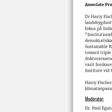
Associate Pro
Dr Harry Fisc
landsbygdsut
fokus på Indi
"Institutione
demokratiska 
Sustainable R
toward triple
doktorsexamen
varit forskar
Institute vid
Harry Fischer
klimatanpass
Moderator:
Dr. Paul Egan