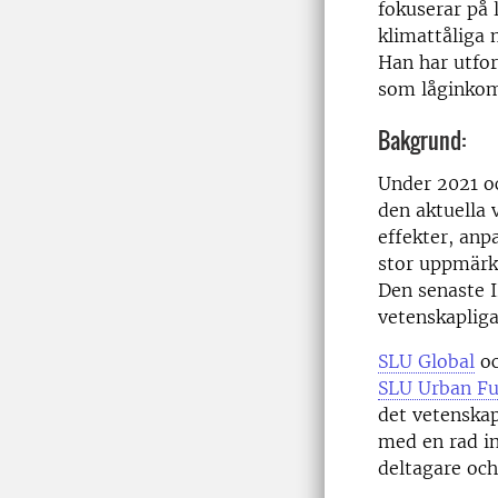
fokuserar på 
klimattåliga 
Han har utfor
som låginkom
Bakgrund:
Under 2021 oc
den aktuella 
effekter, anp
stor uppmärk
Den senaste 
vetenskapliga
SLU Global
o
SLU Urban Fu
det vetenskap
med en rad i
deltagare och