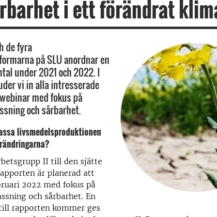
rbarhet i ett förändrat klim
h de fyra
tformarna på SLU anordnar en
tal under 2021 och 2022. I
er vi in ​​alla intresserade
tt webinar med fokus på
assning och sårbarhet.
passa livsmedelsproduktionen
örändringarna?
betsgrupp II till den sjätte
apporten är planerad att
ebruari 2022 med fokus på
assning och sårbarhet. En
till rapporten kommer ges