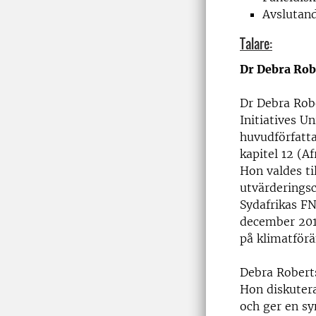
Avslutan
Talare:
Dr Debra Rob
Dr Debra Robe
Initiatives U
huvudförfatta
kapitel 12 (A
Hon valdes ti
utvärderingsc
Sydafrikas F
december 2015
på klimatförä
Debra Robert
Hon diskutera
och ger en s