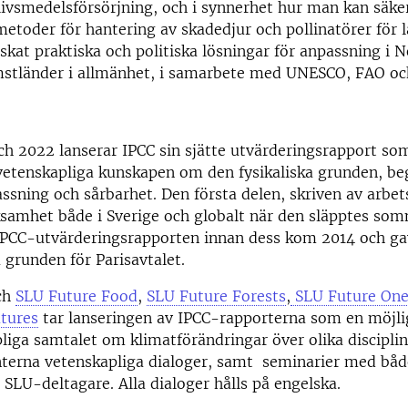
livsmedelsförsörjning, och i synnerhet hur man kan säke
metoder för hantering av skadedjur och pollinatörer för 
skat praktiska och politiska lösningar för anpassning i N
stländer i allmänhet, i samarbete med UNESCO, FAO oc
h 2022 lanserar IPCC sin sjätte utvärderingsrapport so
vetenskapliga kunskapen om den fysikaliska grunden, be
assning och sårbarhet. Den första delen, skriven av arbet
samhet både i Sverige och globalt när den släpptes so
IPCC-utvärderingsrapporten innan dess kom 2014 och ga
 grunden för Parisavtalet.
ch
SLU Future Food
,
SLU Future Forests
,
SLU Future One
tures
tar lanseringen av IPCC-rapporterna som en möjli
liga samtalet om klimatförändringar över olika disciplin
nterna vetenskapliga dialoger, samt seminarier med båd
 SLU-deltagare. Alla dialoger hålls på engelska.