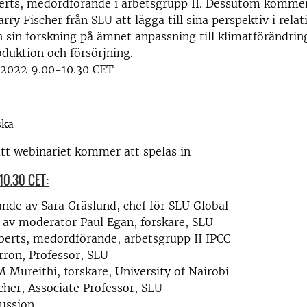
erts, medordförande i arbetsgrupp II. Dessutom kommer
ry Fischer från SLU att lägga till sina perspektiv i relati
 sin forskning på ämnet anpassning till klimatförändrin
duktion och försörjning.
 2022 9.00-10.30 CET
ska
tt webinariet kommer att spelas in
10.30 CET:
de av Sara Gräslund, chef för SLU Global
 av moderator Paul Egan, forskare, SLU
erts, medordförande, arbetsgrupp II IPCC
rron, Professor, SLU
 Mureithi, forskare, University of Nairobi
cher, Associate Professor, SLU
ussion