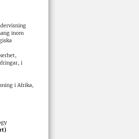
ndervisning
nhang inom
giska
kerhet,
dringar, i
ning i Afrika,
ogy
rt)