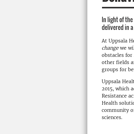
In light of t
delivered in a
At Uppsala 
change
we wil
obstacles fo
other fields 
groups for b
Uppsala Heal
2015, which a
Resistance ac
Health soluti
community of 
sciences.