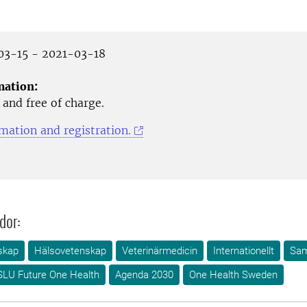
3-15 - 2021-03-18
mation:
 and free of charge.
mation and registration.
dor:
skap
Hälsovetenskap
Veterinärmedicin
Internationellt
Sam
SLU Future One Health
Agenda 2030
One Health Sweden