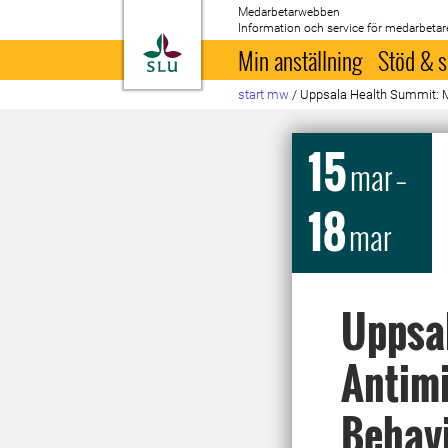
Medarbetarwebben
Information och service för medarbetar
Till startsida
Min anställning
Stöd & s
start mw
/
Uppsala Health Summit: M
15
mar
–
18
mar
Uppsa
Antimi
Behav