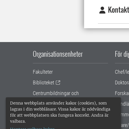
Kontakt
Organisationsenheter
För d
Fakulteter
Chef/l
Biblioteket
Doktor
Centrumbildningar och
Forska
samarbetsprojekt
Denna webbplats använder kakor (cookies), som
Handlä
lagras i din webbläsare. Vissa kakor är nödvändiga
Gemensamma verksamhetsstödet
Kommu
för att webbplatsen ska fungera korrekt. Andra är
valbara.
SLU Holding
Lärare/