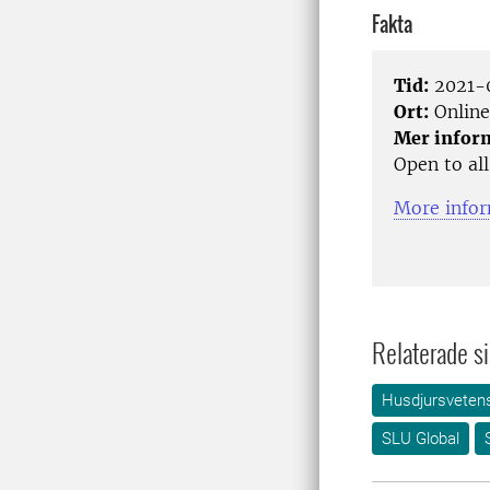
Fakta
Tid:
2021-0
Ort:
Online
Mer infor
Open to all
More infor
Relaterade si
Husdjursveten
SLU Global