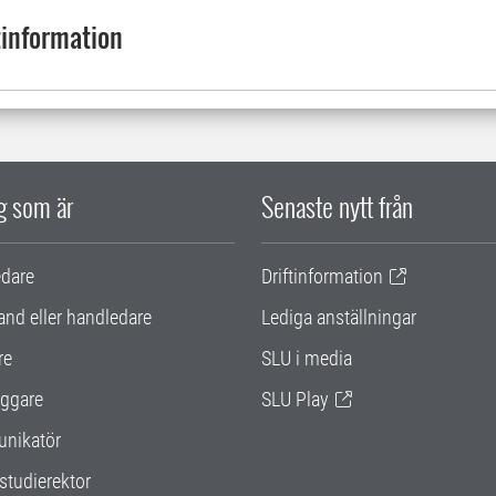
information
ig som är
Senaste nytt från
edare
Driftinformation
and eller handledare
Lediga anställningar
re
SLU i media
ggare
SLU Play
nikatör
studierektor