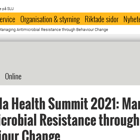
e på SLU
ervice
Organisation & styrning
Riktade sidor
Nyhet
anaging Antimicrobial Resistance through Behaviour Change
Online
la Health Summit 2021: Ma
crobial Resistance through
iour Change