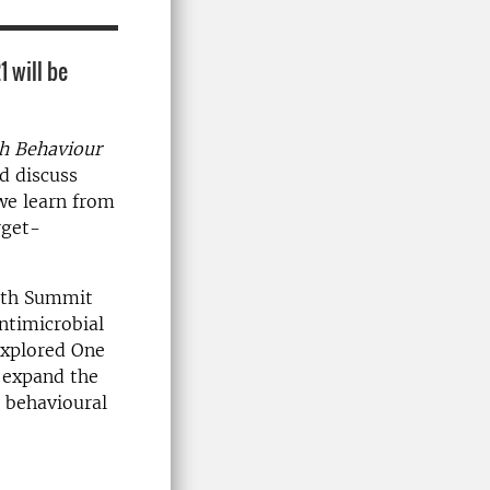
 will be
h Behaviour
d discuss
we learn from
rget-
lth Summit
ntimicrobial
explored One
l expand the
d behavioural