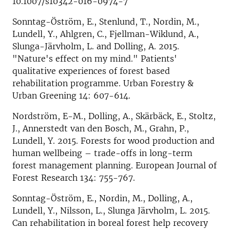
10.1007/s10342-016-0974-7
Sonntag-Öström, E., Stenlund, T., Nordin, M.,
Lundell, Y., Ahlgren, C., Fjellman-Wiklund, A.,
Slunga-Järvholm, L. and Dolling, A. 2015.
"Nature's effect on my mind." Patients'
qualitative experiences of forest based
rehabilitation programme. Urban Forestry &
Urban Greening 14: 607-614.
Nordström, E-M., Dolling, A., Skärbäck, E., Stoltz,
J., Annerstedt van den Bosch, M., Grahn, P.,
Lundell, Y. 2015. Forests for wood production and
human wellbeing – trade-offs in long-term
forest management planning. European Journal of
Forest Research 134: 755-767.
Sonntag-Öström, E., Nordin, M., Dolling, A.,
Lundell, Y., Nilsson, L., Slunga Järvholm, L. 2015.
Can rehabilitation in boreal forest help recovery