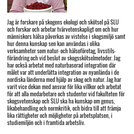
Jag är forskare på skogens ekologi och skötsel på SLU
och forskar och arbetar tvärvetenskapligt om och hur
människors hälsa påverkas av vistelse i skogsmiljö samt
hur denna kunskap sen kan användas i olika
verksamheter som natur- och hälsoföretag, livsstils-
förändring och vid beslut av skogsskötselmetoder. Jag
har också arbetat med naturbaserad integration där
målet var att underlätta integration av nyanlända i de
nordiska länderna med hjälp av skog och natur. Jag har
varit vice dekan med ansvar för lika villkor och arbetat
för att alla medarbetare och studenter vid fakulteten för
skogsvetenskap och SLU ska ha kunskap om genus,
likabehandling och normkritik, och bidra till att främja
lika rättigheter och möjligheter på arbetsplatsen, i
studiemiljön och i framtida arbetsliv.