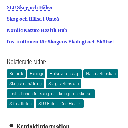
SLU Skog och Hälsa
Skog och Hälsa i Umeå
Nordic Nature Health Hub
Institutionen för Skogens Ekologi och Skötsel
Relaterade sidor:
Botanik
Ekologi
Hälsovetenskap
Naturvetenskap
Skogshushållning
Skogsvetenskap
Institutionen för skogens ekologi och skötsel
S-fakulteten
SLU Future One Health
Kontaktinformation