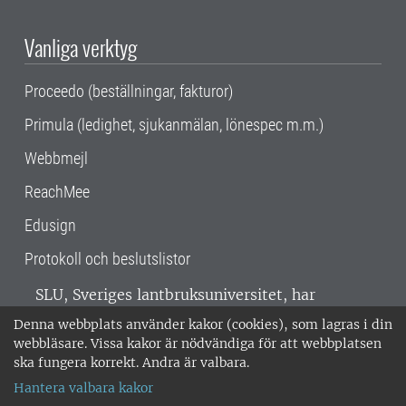
Vanliga verktyg
Proceedo (beställningar, fakturor)
Primula (ledighet, sjukanmälan, lönespec m.m.)
Webbmejl
ReachMee
Edusign
Protokoll och beslutslistor
SLU, Sveriges lantbruksuniversitet, har
verksamhet över hela Sverige. Huvudorter är
Denna webbplats använder kakor (cookies), som lagras i din
Alnarp, Uppsala och Umeå.
SLU är
webbläsare. Vissa kakor är nödvändiga för att webbplatsen
miljöcertifierat enligt ISO 14001. •
Telefon:
ska fungera korrekt. Andra är valbara.
018-67 10 00 • Org nr: 202100-2817 •
Om
Hantera valbara kakor
medarbetarwebben
•
SLU:s fakturaadress
•