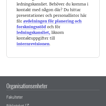
ledningskansliet. Behöver du komma i
kontakt med någon där? Du hittar
presentationer och personallistor här
för
avdelningen för planering och
forskningsstöd
och för
ledningskansliet,
liksom
kontaktuppgifter till
internrevisionen
.
Organisationsenheter
Fakulteter
Biblioteket