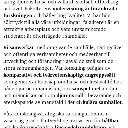
kring djurens hälsa och välfärd, skötsel, utfordring
och avel. Fakultetens
undervisning är förankrad i
forskningen
och håller hög kvalitet. Vi har hög
söktryck till alla våra utbildningar, fakulteten är en
attraktiv arbetsplats och våra utexaminerade
studenter är efterfrågade i samhället.
Vi samverkar
med omgivande samhälle, näringslivet
och offentliga verksamheter och medverkar till
utveckling och förändring i såväl de små som de
stora sammanhangen. Vår forskning präglas av
komparativt och tvärvetenskapligt angreppssätt
som genererar kunskap om hälsa och livskvalité hos
både djur och människor, om
samspel
mellan djur
och människor och om
djurens roll
i bevarande och
återskapande av mångfald i det
cirkulära samhället
.
Våra forskningsstrategiska satsningar bidrar i
väsentlig grad till utveckling av system för
hållbar
och konkurrenskraftig
livsmedelsproduktion
och