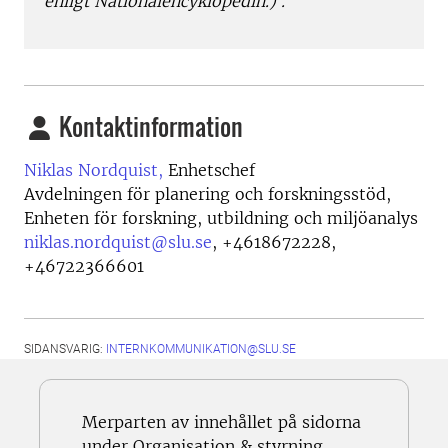
enligt Nationalencyklopedin.) .
Kontaktinformation
Niklas Nordquist,
Enhetschef
Avdelningen för planering och forskningsstöd,
Enheten för forskning, utbildning och miljöanalys
niklas.nordquist@slu.se
,
+4618672228,
+46722366601
SIDANSVARIG:
INTERNKOMMUNIKATION@SLU.SE
Merparten av innehållet på sidorna
under Organisation & styrning