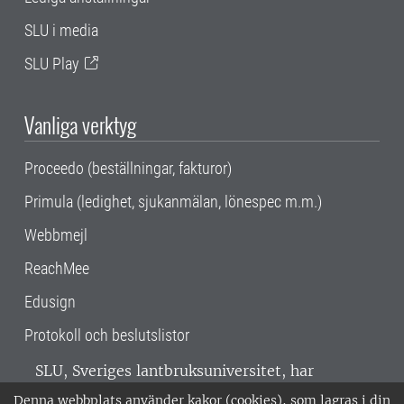
SLU i media
SLU Play
Vanliga verktyg
Proceedo (beställningar, fakturor)
Primula (ledighet, sjukanmälan, lönespec m.m.)
Webbmejl
ReachMee
Edusign
Protokoll och beslutslistor
SLU, Sveriges lantbruksuniversitet, har
verksamhet över hela Sverige. Huvudorter är
Denna webbplats använder kakor (cookies), som lagras i din