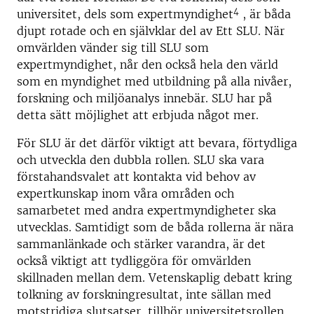
4
universitet, dels som expertmyndighet
, är båda
djupt rotade och en självklar del av Ett SLU. När
omvärlden vänder sig till SLU som
expertmyndighet, når den också hela den värld
som en myndighet med utbildning på alla nivåer,
forskning och miljöanalys innebär. SLU har på
detta sätt möjlighet att erbjuda något mer.
För SLU är det därför viktigt att bevara, förtydliga
och utveckla den dubbla rollen. SLU ska vara
förstahandsvalet att kontakta vid behov av
expertkunskap inom våra områden och
samarbetet med andra expertmyndigheter ska
utvecklas. Samtidigt som de båda rollerna är nära
sammanlänkade och stärker varandra, är det
också viktigt att tydliggöra för omvärlden
skillnaden mellan dem. Vetenskaplig debatt kring
tolkning av forskningresultat, inte sällan med
motstridiga slutsatser, tillhör universitetsrollen