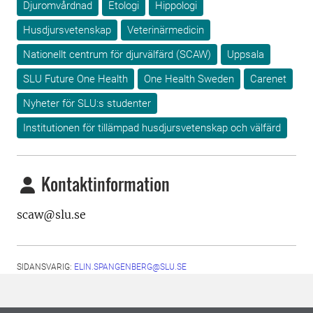
Djuromvårdnad
Etologi
Hippologi
Husdjursvetenskap
Veterinärmedicin
Nationellt centrum för djurvälfärd (SCAW)
Uppsala
SLU Future One Health
One Health Sweden
Carenet
Nyheter för SLU:s studenter
Institutionen för tillämpad husdjursvetenskap och välfärd
Kontaktinformation
scaw@slu.se
SIDANSVARIG:
ELIN.SPANGENBERG@SLU.SE