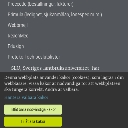
Proceedo (beställningar, fakturor)
Primula (ledighet, sjukanmälan, lönespec m.m.)
Webbmejl
ReachMee
Edusign
Protokoll och beslutslistor
SLU, Sveriges lantbruksuniversitet, har
verksamhet över hela Sverige. Huvudorter är
Denna webbplats använder kakor (cookies), som lagras i din
Alnarp, Uppsala och Umeå.
SLU är
webbläsare. Vissa kakor är nödvändiga för att webbplatsen
miljöcertifierat enligt ISO 14001. •
Telefon:
ska fungera korrekt. Andra är valbara.
018-67 10 00 • Org nr: 202100-2817 •
Om
Hantera valbara kakor
medarbetarwebben
•
SLU:s fakturaadress
•
Om SLU:s webbplatser
•
Vid KRIS
Tillåt bara nödvändiga kakor
•
Hantera kakor
•
Behandling av
Tillåt alla kakor
personuppgifter