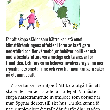
För att skapa städer som bättre kan stå emot
klimatförändringens effekter i form av kraftigare
nederbörd och fler värmeböljor behöver politiker och
andra beslutsfattare vara modiga och ta ansvar för
framtiden. Och forskarna behöver involvera sig ännu mer
i samhällets omställning och visa hur man kan göra saker
på ett annat sätt.
– Vi ska tänka livsmiljöer! Att bara utgå från att
skapa fler parker i städer är förlegat. Vi måste
skapa hälsofrämjande livsmiljöer som börjar när
man öppnar dörren till sitt hus. Du ska kunna få
naturupplevelser överallt där du rör dig i staden,