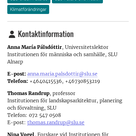
Klimatförändringar
Kontaktinformation
Anna María Pálsdóttir
,
Universitetslektor
Institutionen för människa och samhälle,
SLU
Alnarp
E-post:
anna.maria.palsdottir@slu.se
Telefon:
+4640415536, +46730853219
Thomas Randrup
, professor
Institutionen för landskapsarkitektur, planering
och förvaltning, SLU
Telefon: 0
72 547 0508
E-post:
thomas.randrup@slu.se
Nina Vogel
,
Forskare vid Institutionen för