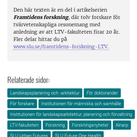
Den här texten är en del i artikelserien
Framtidens forskning
, där tolv forskare för
tvärvetenskapliga resonemang med
anledning av att LTV-fakulteten firar 20 år.
Fler delar hittar du på
www.slu.se/framtidens-forskning-LTV.
Relaterade sidor:
Landskapsplanering och -arkitektur
För doktorander
För forskare
Institutionen för människa och samhälle
Institutionen för landskapsarkitektur, planering och förvaltning
LTV-fakulteten
Forskning
Forskningsnyheter
Alnarp
SLU Urban Futures
SLU Future One Health