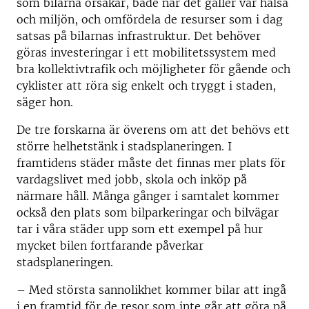
som bilarna orsakar, både när det gäller vår hälsa
och miljön, och omfördela de resurser som i dag
satsas på bilarnas infrastruktur. Det behöver
göras investeringar i ett mobilitetssystem med
bra kollektivtrafik och möjligheter för gående och
cyklister att röra sig enkelt och tryggt i staden,
säger hon.
De tre forskarna är överens om att det behövs ett
större helhetstänk i stadsplaneringen. I
framtidens städer måste det finnas mer plats för
vardagslivet med jobb, skola och inköp på
närmare håll. Många gånger i samtalet kommer
också den plats som bilparkeringar och bilvägar
tar i våra städer upp som ett exempel på hur
mycket bilen fortfarande påverkar
stadsplaneringen.
– Med största sannolikhet kommer bilar att ingå
i en framtid för de resor som inte går att göra på