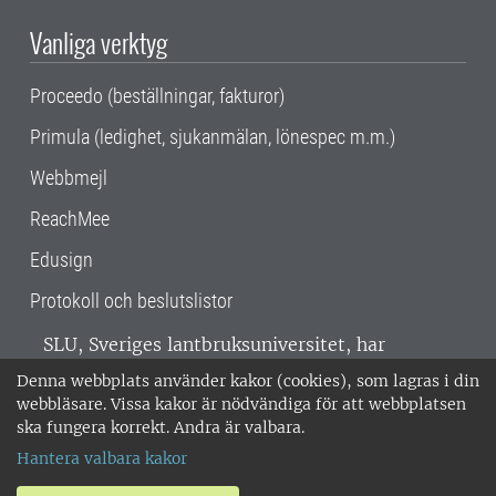
Vanliga verktyg
Proceedo (beställningar, fakturor)
Primula (ledighet, sjukanmälan, lönespec m.m.)
Webbmejl
ReachMee
Edusign
Protokoll och beslutslistor
SLU, Sveriges lantbruksuniversitet, har
verksamhet över hela Sverige. Huvudorter är
Denna webbplats använder kakor (cookies), som lagras i din
Alnarp, Uppsala och Umeå.
SLU är
webbläsare. Vissa kakor är nödvändiga för att webbplatsen
miljöcertifierat enligt ISO 14001. •
Telefon:
ska fungera korrekt. Andra är valbara.
018-67 10 00 • Org nr: 202100-2817 •
Om
Hantera valbara kakor
medarbetarwebben
•
SLU:s fakturaadress
•