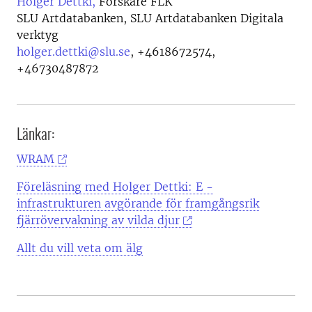
Holger Dettki,
Forskare FLK
SLU Artdatabanken, SLU Artdatabanken Digitala
verktyg
holger.dettki@slu.se
,
+4618672574,
+46730487872
Länkar:
WRAM
Föreläsning med Holger Dettki: E -
infrastrukturen avgörande för framgångsrik
fjärrövervakning av vilda djur
Allt du vill veta om älg