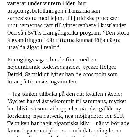
varierar under vintern i idet, hur
ursprungsbefolkningen i Tanzania kan
samexistera med lejon, till juridiska processer
runt samernas rätt till vinterrenbete i kustlandet.
Och så i SVT:s framgångsrika program ”Den stora
älgvandringen” där tittarna kunnat följa några
utvalda älgar i realtid.
Framgångssagan borde firas med en
hejdundrande födelsedagsfest, tycker Holger
Dettki. Samtidigt lyfter han de orosmoln som
lurar på finansieringshimlen.
– Jag tänker tillbaka på den där kvällen i Åsele:
Mycket har vi åstadkommit tillsammans, mycket
har blivit så som vi hoppades när det gällde ny
forskning, nya nätverk, nya möjligheter för SLU.
Tekniken har tagit gigantiska kliv – när vi började
fanns inga smartphones – och datamängderna