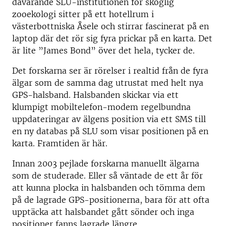
dåvarande SLU-institutionen för skoglig
zooekologi sitter på ett hotellrum i
västerbottniska Åsele och stirrar fascinerat på en
laptop där det rör sig fyra prickar på en karta. Det
är lite ”James Bond” över det hela, tycker de.
Det forskarna ser är rörelser i realtid från de fyra
älgar som de samma dag utrustat med helt nya
GPS-halsband. Halsbanden skickar via ett
klumpigt mobiltelefon-modem regelbundna
uppdateringar av älgens position via ett SMS till
en ny databas på SLU som visar positionen på en
karta. Framtiden är här.
Innan 2003 pejlade forskarna manuellt älgarna
som de studerade. Eller så väntade de ett år för
att kunna plocka in halsbanden och tömma dem
på de lagrade GPS-positionerna, bara för att ofta
upptäcka att halsbandet gått sönder och inga
positioner fanns lagrade längre.