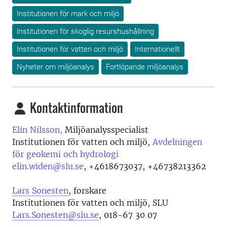
Institutionen för mark och miljö
Institutionen för skoglig resurshushållning
Institutionen för vatten och miljö
Internationellt
Nyheter om miljöanalys
Fortlöpande miljöanalys
Kontaktinformation
Elin Nilsson,
Miljöanalysspecialist
Institutionen för vatten och miljö,
Avdelningen
för geokemi och hydrologi
elin.widen@slu.se
,
+4618673037, +46738213362
Lars Sonesten
, forskare
Institutionen för vatten och miljö, SLU
Lars.Sonesten@slu.se
, 018-67 30 07