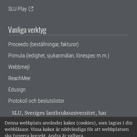
SLU Play
Vanliga verktyg
Proceedo (beställningar, fakturor)
Primula (ledighet, sjukanmälan, lönespec m.m.)
Webbmejl
ReachMee
Edusign
Protokoll och beslutslistor
SLU, Sveriges lantbruksuniversitet, har
verksamhet över hela Sverige. Huvudorter är
Denna webbplats använder kakor (cookies), som lagras i din
Alnarp, Uppsala och Umeå.
SLU är
webbläsare. Vissa kakor är nödvändiga för att webbplatsen
miljöcertifierat enligt ISO 14001. •
Telefon:
ska fungera korrekt. Andra är valbara.