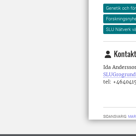
Genetik och för
Forskningsnyhe
SLU Nätverk vä
Kontakt
Ida Andersso
SLUGrogrund
tel: +464041
SIDANSVARIG:
MAR