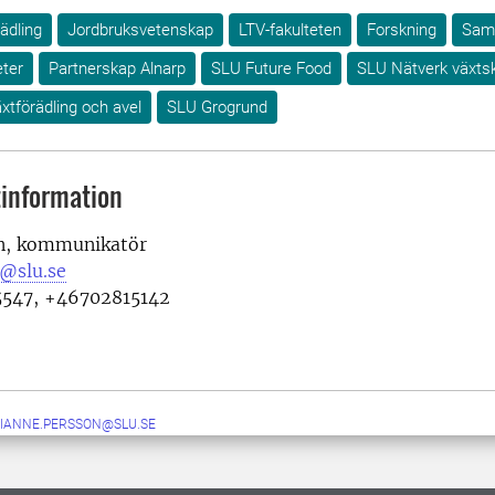
ädling
Jordbruksvetenskap
LTV-fakulteten
Forskning
Sam
ter
Partnerskap Alnarp
SLU Future Food
SLU Nätverk växts
xtförädling och avel
SLU Grogrund
information
n, kommunikatör
@slu.se
5547, +46702815142
IANNE.PERSSON@SLU.SE