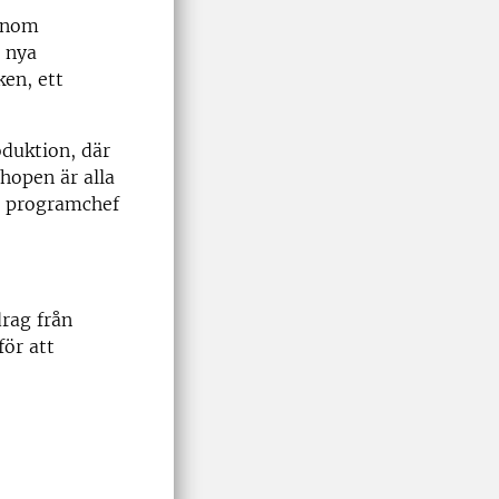
 inom
e nya
en, ett
oduktion, där
kshopen
är alla
, programchef
rag från
för att