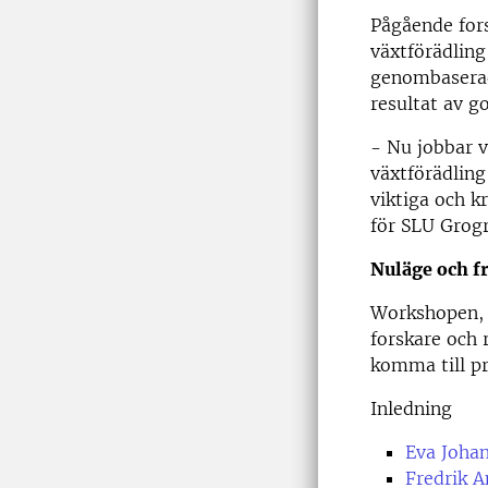
Pågående for
växtförädling
genombaserade
resultat av g
- Nu jobbar v
växtförädling
viktiga och
k
för SLU Grog
Nuläge och f
Workshopen, 
forskare och 
komma till pr
Inledning
Eva Joha
Fredrik 