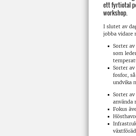
ett fyrtiotal
workshop.
I slutet av d
jobba vidare
Sorter av
som leder
temperatu
Sorter av
fosfor, s
undvika n
Sorter av
använda 
Fokus
äv
Hösthavre
Infrastru
växtföräd