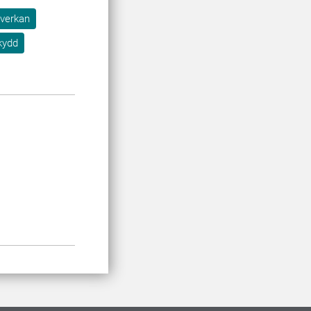
verkan
kydd