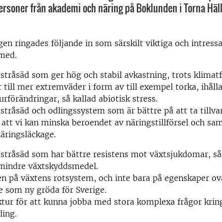
 personer från akademi och näring på Boklunden i Torna Häl
agen ringades följande in som särskilt viktiga och intress
 med.
 stråsäd som ger hög och stabil avkastning, trots klimat
 till mer extremväder i form av till exempel torka, ihål
rförändringar, så kallad abiotisk stress.
 stråsäd och odlingssystem som är bättre på att ta tillva
å att vi kan minska beroendet av näringstillförsel och sa
äringsläckage.
 stråsäd som har bättre resistens mot växtsjukdomar, så 
mindre växtskyddsmedel.
en
på växtens rotsystem, och inte bara på egenskaper ov
 som ny gröda för Sverige.
ktur för att kunna jobba med stora komplexa frågor krin
ling.