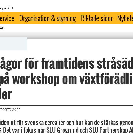
e på SLU
ervice
Organisation & styrning
Riktade sidor
Nyhet
er
ågor för framtidens stråsäd
på workshop om växtförädl
lier
KTOBER 2022
iden ut för svenska cerealier och hur kan de stärkas geno
? Det var i fokus när SLU Grogrund och SLU Partnerskap 