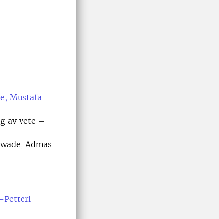
e, Mustafa
ng av vete –
hawade, Admas
-Petteri