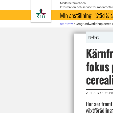
Medarbetarwebben
Information och service för medarbetar
Till startsida
Min anställning
Stöd & s
start mw
/
Grogrundworkshop cereali
Nyhet
Kärnfr
fokus 
cerea
PUBLICERAD: 25 O
Hur ser framt
växtförädling