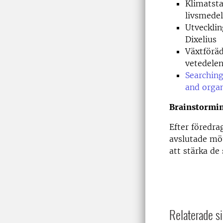
Klimatsta
livsmede
Utvecklin
Dixelius
Växtförä
vetedele
Searching
and orga
Brainstormin
Efter föredra
avslutade mö
att stärka de
Relaterade si