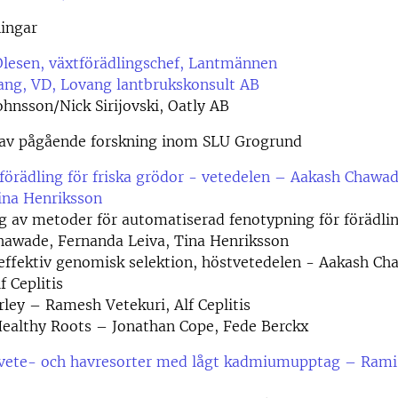
ingar
lesen, växtförädlingschef, Lantmännen
ang, VD, Lovang lantbrukskonsult AB
ohnsson/Nick Sirijovski, Oatly AB
 av pågående forskning inom SLU Grogrund
förädling för friska grödor - vetedelen
– Aakash Chawad
ina Henriksson
g av metoder för automatiserad fenotypning för förädli
hawade, Fernanda Leiva, Tina Henriksson
effektiv genomisk selektion, höstvetedelen - Aakash C
f Ceplitis
rley – Ramesh Vetekuri, Alf Ceplitis
ealthy Roots – Jonathan Cope, Fede Berckx
vete- och havresorter med lågt kadmiumupptag – Rami