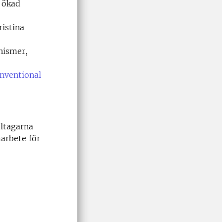
r ökad
istina
nismer,
onventional
eltagarna
arbete för