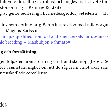
bilt vete: förädling av robust och högkvalitativt vete fö
lsförsörjning – Ramune Kuktaite
g av genomeditering i livsmedelsgrödor, vetedelen – Chr
dling som optimerar grödors interaktion med mikroorga
n – Magnus Karlsson
 unique qualities from old and alien cereals for use in c
nic breeding – Mahbubjon Rahmatov
g och fortsättning
gen följde en brainstorming om framtida möjligheter. D
tet i samstämmighet om att de såg fram emot ökat sam
 svenskodlade cerealierna.
dor: