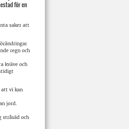
lestad för en
anta saker att
förändringar
lande regn och
ra kväve och
mtidigt
att vi kan
an jord.
g stråsäd och