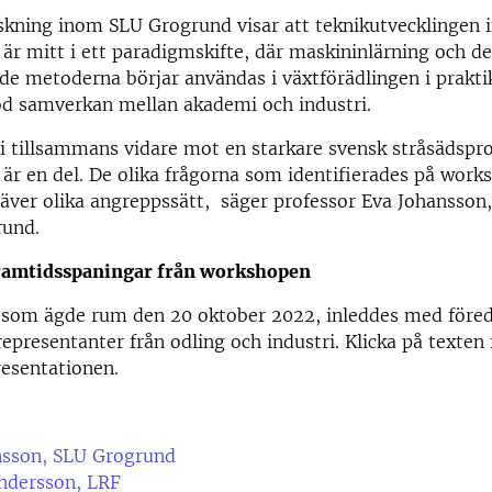
skning inom SLU Grogrund visar att teknikutvecklingen
 är mitt i ett paradigmskifte, där maskininlärning och d
 metoderna börjar användas i växtförädlingen i praktik
od samverkan mellan akademi och industri.
i tillsammans vidare mot en starkare svensk stråsädspr
 är en del. De olika frågorna som identifierades på wor
räver olika angreppssätt, säger professor Eva Johansson
rund.
ramtidsspaningar från workshopen
som ägde rum den 20 oktober 2022, inleddes med föred
representanter från odling och industri. Klicka på texten 
esentationen.
nsson, SLU Grogrund
Andersson, LRF