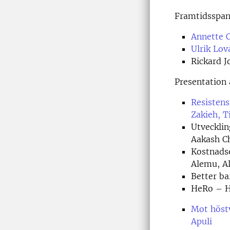
Framtidsspan
Annette O
Ulrik Lov
Rickard J
Presentation
Resistens
Zakieh, T
Utvecklin
Aakash C
Kostnads
Alemu, Al
Better ba
HeRo – H
Mot höst
Apuli