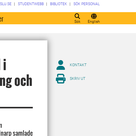
SLU.SE
STUDENTWEBB
BIBLIOTEK
SÖK PERSONAL
er
Sök
English
 i
KONTAKT
ing och
SKRIV UT
m
Alnarp samlade