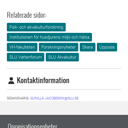
Relaterade sidor:
Fisk- och akvakulturforskning
Institutionen för husdjurens miljö och hälsa
VH-fakulteten
Forskningsnyheter
Skara
Uppsala
SLU Vattenforum
SLU Akvakultur
Kontaktinformation
SIDANSVARIG:
GUNILLA.JACOBSSON@SLU.SE
Organisationsenheter