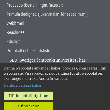
Proceedo (beställningar, fakturor)
Primula (ledighet, sjukanmälan, lönespec m.m.)
Webbmejl
ReachMee
Edusign
Protokoll och beslutslistor
SLU, Sveriges lantbruksuniversitet, har
verksamhet över hela Sverige. Huvudorter är
Denna webbplats använder kakor (cookies), som lagras i din
Alnarp, Uppsala och Umeå.
SLU är
webbläsare. Vissa kakor är nödvändiga för att webbplatsen
miljöcertifierat enligt ISO 14001. •
Telefon:
ska fungera korrekt. Andra är valbara.
018-67 10 00 • Org nr: 202100-2817 •
Om
Hantera valbara kakor
medarbetarwebben
•
SLU:s fakturaadress
•
Om SLU:s webbplatser
•
Vid KRIS
Tillåt bara nödvändiga kakor
•
Hantera kakor
•
Behandling av
Tillåt alla kakor
personuppgifter