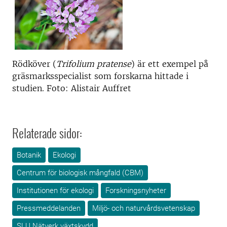
Rödköver (
Trifolium pratense
) är ett exempel på
gräsmarksspecialist som forskarna hittade i
studien. Foto: Alistair Auffret
Relaterade sidor:
Botanik
Ekologi
Centrum för biologisk mångfald (CBM)
Institutionen för ekologi
Forskningsnyheter
Pressmeddelanden
Miljö- och naturvårdsvetenskap
SLU Nätverk växtskydd