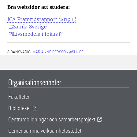
Bra websidor att studera:
ICA Framtidsrapport 2019
Samla Sverige
Livsmedels i fokus
SIDANSVARIG:
MARIANNE.PERSSON@SLU.SE
Organisationsenheter
Fakulteter
Biblioteket
Centrumbildningar och samarbetsprojekt
Gemensamma verksamhetsstödet