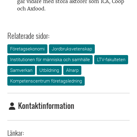
går vidare med stora aktörer som ICA, Coop
och Axfood.
Relaterade sidor:
Företagsekonomi
Jordbruksvetenskap
Institutionen för människa och samhälle
LTV-fakulteten
Samverkan
Utbildning
Alnarp
Kompetenscentrum företagsledning
Kontaktinformation
Länkar: