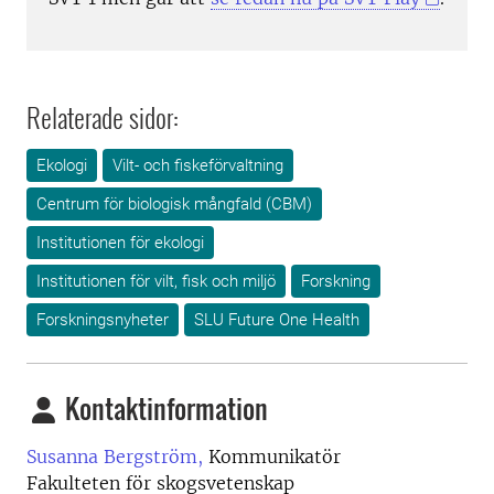
Relaterade sidor:
Ekologi
Vilt- och fiskeförvaltning
Centrum för biologisk mångfald (CBM)
Institutionen för ekologi
Institutionen för vilt, fisk och miljö
Forskning
Forskningsnyheter
SLU Future One Health
Kontaktinformation
Susanna Bergström,
Kommunikatör
Fakulteten för skogsvetenskap