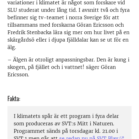
variationer i klimatet är något som forskare vid
SLU studerat under lång tid. I avsnitt två och fyra
befinner sig tv-teamet i norra Sverige för att
tillsammans med forskarna Göran Ericsson och
Fredrik Stenbacka lära sig mer om hur livet på en
skärgårdsö eller i djupa fjälldalar kan se ut för en
älg.
– Älgen är otroligt anpassningsbar. Den är kung i
skogen, på fjället och i vattnet! säger Göran
Ericsson.
Fakta:
I klimatets spår är ett program i fyra delar
som produceras av SVT:s Mitt i Naturen.
Programmet sänds på torsdagar kl. 21.00 i
SVT 1 men går att
se redan nu på SVT Play
.