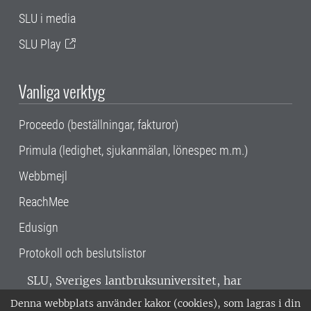
SLU i media
SLU Play
Vanliga verktyg
Proceedo (beställningar, fakturor)
Primula (ledighet, sjukanmälan, lönespec m.m.)
Webbmejl
ReachMee
Edusign
Protokoll och beslutslistor
SLU, Sveriges lantbruksuniversitet, har
verksamhet över hela Sverige. Huvudorter är
Denna webbplats använder kakor (cookies), som lagras i din