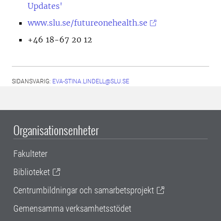
Updates'
www.slu.se/futureonehealth.se
+46 18-67 20 12
SIDANSVARIG:
EVA-STINA.LINDELL@SLU.SE
Organisationsenheter
Fakulteter
Biblioteket
Centrumbildningar och samarbetsprojekt
Gemensamma verksamhetsstödet