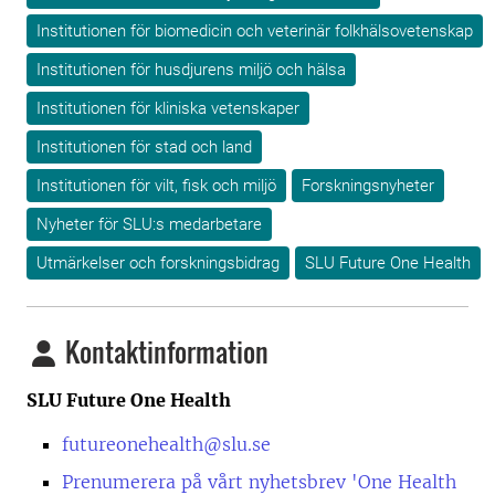
Institutionen för biomedicin och veterinär folkhälsovetenskap
Institutionen för husdjurens miljö och hälsa
Institutionen för kliniska vetenskaper
Institutionen för stad och land
Institutionen för vilt, fisk och miljö
Forskningsnyheter
Nyheter för SLU:s medarbetare
Utmärkelser och forskningsbidrag
SLU Future One Health
Kontaktinformation
SLU Future One Health
futureonehealth@slu.se
Prenumerera på vårt nyhetsbrev 'One Health