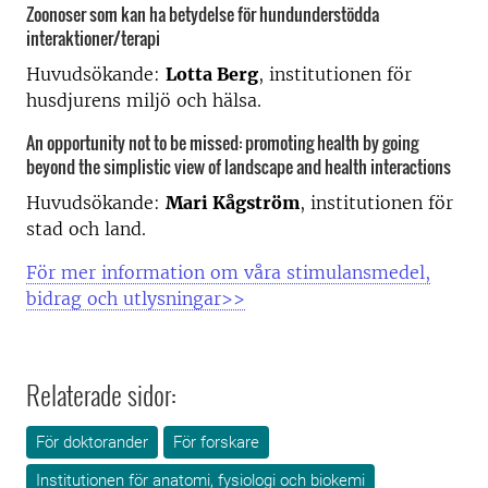
Zoonoser som kan ha betydelse för hundunderstödda
interaktioner/terapi
Huvudsökande:
Lotta Berg
, institutionen för
husdjurens miljö och hälsa.
An opportunity not to be missed: promoting health by going
beyond the simplistic view of landscape and health interactions
Huvudsökande:
Mari Kågström
, institutionen för
stad och land.
För mer information om våra stimulansmedel,
bidrag och utlysningar>>
Relaterade sidor:
För doktorander
För forskare
Institutionen för anatomi, fysiologi och biokemi