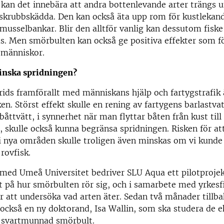
ll kan det innebära att andra bottenlevande arter trängs
skrubbskädda. Den kan också äta upp rom för kustlekand
musselbankar. Blir den alltför vanlig kan dessutom fiske
as. Men smörbulten kan också ge positiva effekter som f
 människor.
minska spridningen?
prids framförallt med människans hjälp och fartygstrafik
en. Störst effekt skulle en rening av fartygens barlastva
båttvätt, i synnerhet när man flyttar båten från kust till
, skulle också kunna begränsa spridningen. Risken för a
 i nya områden skulle troligen även minskas om vi kunde
rovfisk.
ed Umeå Universitet bedriver SLU Aqua ett pilotprojekt
t på hur smörbulten rör sig, och i samarbete med yrkesf
ör att undersöka vad arten äter. Sedan två månader tillba
 också en ny doktorand, Isa Wallin, som ska studera de e
v svartmunnad smörbult.