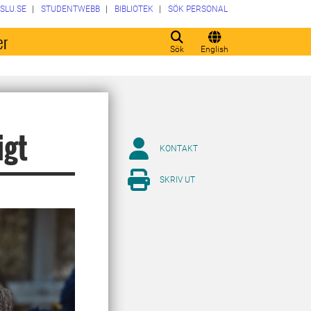
SLU.SE
STUDENTWEBB
BIBLIOTEK
SÖK PERSONAL
er
Sök
English
igt
KONTAKT
SKRIV UT