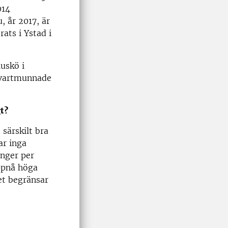
014
, år 2017, är
rats i Ystad i
Muskö i
svartmunnade
t?
 särskilt bra
ar inga
ånger per
ppnå höga
get begränsar