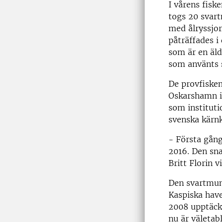
I vårens fisk
togs 20 svart
med ålryssjor
påträffades i
som är en äld
som använts 
De provfiske
Oskarshamn i
som instituti
svenska kärnk
- Första gång
2016. Den sn
Britt Florin v
Den svartmun
Kaspiska havet
2008 upptäckt
nu är väletab