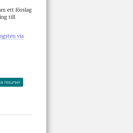
m ett förslag
ng till
ngsten via
ka resurser