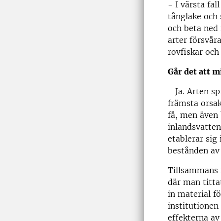
- I värsta fa
tånglake och 
och beta ned 
arter försvår
rovfiskar och
Går det att 
- Ja. Arten s
främsta orsak
få, men även 
inlandsvatten
etablerar sig
bestånden av 
Tillsammans m
där man titta
in material f
institutionen
effekterna a