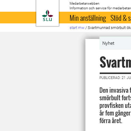
Medarbetarwebben
Information och service för medarbetar
Till startsida
Min anställning
Stöd & s
start mw
/
Svartmunnad smörbult ökar
Nyhet
Svartm
PUBLICERAD: 21 JU
Den invasiva
smörbult forts
provfisken ut
år fem gånger
förra året.