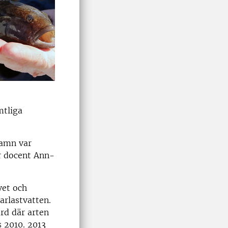
mtliga
hamn var
r docent Ann-
vet och
barlastvatten.
ård där arten
s 2010. 2013