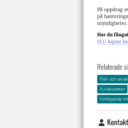
På uppdrag a
på hantering
myndigheter.
Har du fånga
SLU Aquas fo
Relaterade si
Fisk- och akvak
NJ-fakulteten
Fortlöpande mi
Kontakt