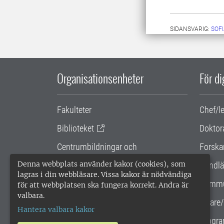
SIDANSVARIG:
SOF
Organisationsenheter
För d
Fakulteter
Chef/l
Biblioteket
Doktor
Centrumbildningar och
Forska
samarbetsprojekt
Denna webbplats använder kakor (cookies), som
Handlä
lagras i din webbläsare. Vissa kakor är nödvändiga
Gemensamma verksamhetsstödet
Kommu
för att webbplatsen ska fungera korrekt. Andra är
valbara.
SLU Holding
Lärare/
Hantera valbara kakor
Progra