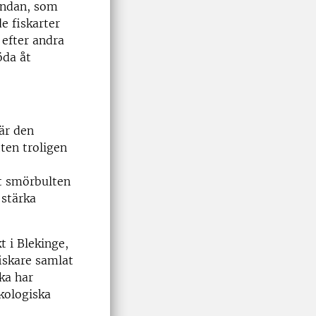
 undan, som
e fiskarter
 efter andra
öda åt
 är den
tten troligen
tt smörbulten
 stärka
 i Blekinge,
iskare samlat
ka har
kologiska