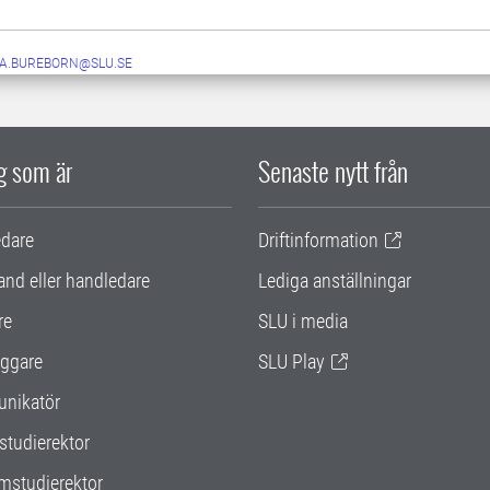
IA.BUREBORN@SLU.SE
ig som är
Senaste nytt från
edare
Driftinformation
and eller handledare
Lediga anställningar
re
SLU i media
ggare
SLU Play
nikatör
studierektor
mstudierektor