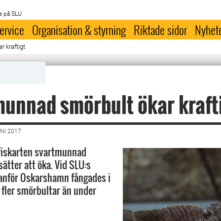
e på SLU
ervice
Organisation & styrning
Riktade sidor
Nyhet
 kraftigt
unnad smörbult ökar kraft
NI 2017
 fiskarten svartmunnad
ätter att öka. Vid SLU:s
anför Oskarshamn fångades i
 fler smörbultar än under