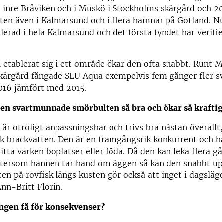
i inre Bråviken och i Muskö i Stockholms skärgård och 2
ten även i Kalmarsund och i flera hamnar på Gotland. Nu
blerad i hela Kalmarsund och det första fyndet har verifie
l etablerat sig i ett område ökar den ofta snabbt. Runt 
kärgård fångade SLU Aqua exempelvis fem gånger fler 
016 jämfört med 2015.
den svartmunnade smörbulten så bra och ökar så kraftig
är otroligt anpassningsbar och trivs bra nästan överallt,
ck brackvatten. Den är en framgångsrik konkurrent och h
itta varken boplatser eller föda. Då den kan leka flera g
ftersom hannen tar hand om äggen så kan den snabbt u
sten på rovfisk längs kusten gör också att inget i dagslä
Ann-Britt Florin.
ngen få för konsekvenser?