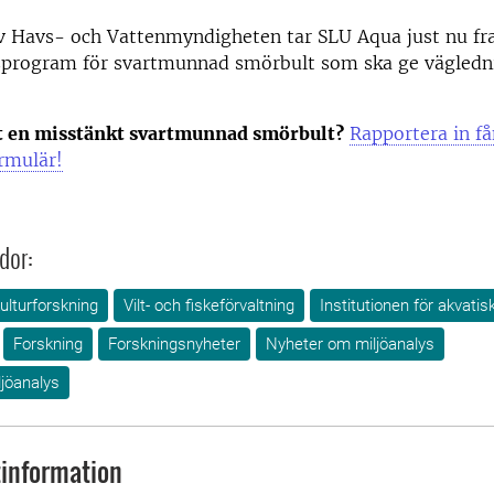
v Havs- och Vattenmyndigheten tar SLU Aqua just nu fra
sprogram för svartmunnad smörbult som ska ge vägledni
t en misstänkt svartmunnad smörbult?
Rapportera in få
rmulär!
dor:
ulturforskning
Vilt- och fiskeförvaltning
Institutionen för akvatis
Forskning
Forskningsnyheter
Nyheter om miljöanalys
ljöanalys
information