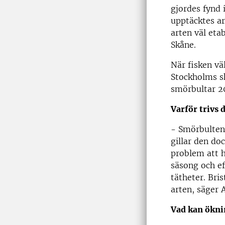
gjordes fynd 
upptäcktes ar
arten väl eta
Skåne.
När fisken vä
Stockholms s
smörbultar 2
Varför trivs 
- Smörbulten 
gillar den do
problem att h
säsong och e
tätheter. Bri
arten, säger 
Vad kan ökni