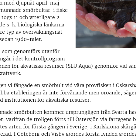
en med djupnät april-maj
munnade smörbultar, i fiske
 togs 11 och ytterligare 2
 de s-k. biologiska länkarna
re typ av övervakningsnät
sedan 1960-talet.
n som genomförs utanför
ngår i det kontrollprogram
onen för akvatiska resurser (SLU Aqua) genomför vid sa
raftverk.
en vi fångade en smörbult vid våra provfisken i Oskars
abba etableringen är inte förvånande men oroande, säge
id institutionen för akvatiska resurser.
nade smörbulten kommer ursprungligen från Svarta ha
, varifrån de troligen förts till Östersjön via fartygens 
es arten för första gången i Sverige, i Karlskrona skärg
lerad. I Göteborg och Visby gjordes första fynden gjorde