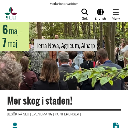
Medarbetarwebben
Till startsida
Sök
English
Meny
6
maj
–
7
maj
Terra Nova, Agricum, Alnarp
Mer skog i staden!
BESÖK PÅ SLU | EVENEMANG | KONFERENSER |