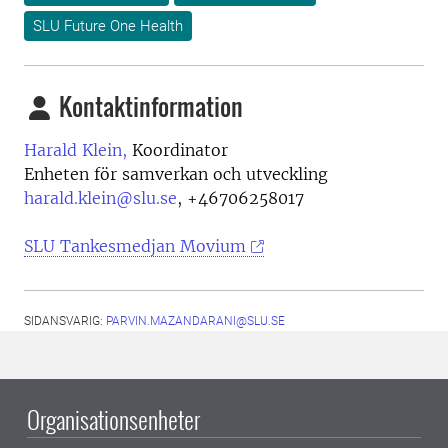
SLU Future One Health
Kontaktinformation
Harald Klein,
Koordinator
Enheten för samverkan och utveckling
harald.klein@slu.se
,
+46706258017
SLU Tankesmedjan Movium
SIDANSVARIG:
PARVIN.MAZANDARANI@SLU.SE
Organisationsenheter