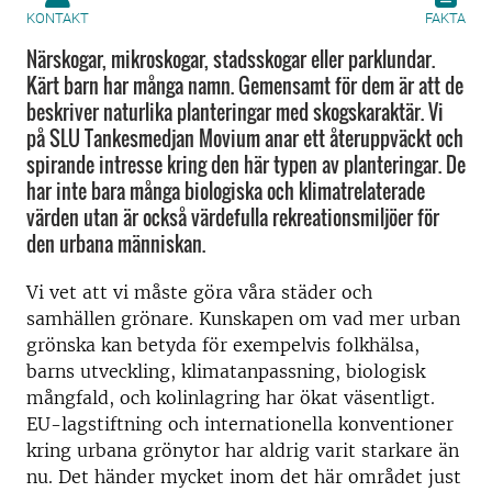
KONTAKT
FAKTA
Närskogar, mikroskogar, stadsskogar eller parklundar.
Kärt barn har många namn. Gemensamt för dem är att de
beskriver naturlika planteringar med skogskaraktär. Vi
på SLU Tankesmedjan Movium anar ett återuppväckt och
spirande intresse kring den här typen av planteringar. De
har inte bara många biologiska och klimatrelaterade
värden utan är också värdefulla rekreationsmiljöer för
den urbana människan.
Vi vet att vi måste göra våra städer och
samhällen grönare. Kunskapen om vad mer urban
grönska kan betyda för exempelvis folkhälsa,
barns utveckling, klimatanpassning, biologisk
mångfald, och kolinlagring har ökat väsentligt.
EU-lagstiftning och internationella konventioner
kring urbana grönytor har aldrig varit starkare än
nu. Det händer mycket inom det här området just