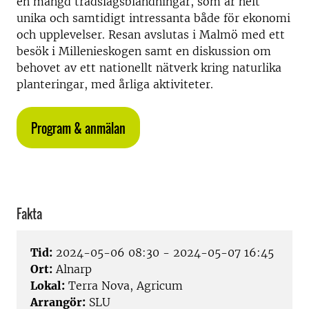
en mängd trädslagsblandningar, som är helt
unika och samtidigt intressanta både för ekonomi
och upplevelser. Resan avslutas i Malmö med ett
besök i Millenieskogen samt en diskussion om
behovet av ett nationellt nätverk kring naturlika
planteringar, med årliga aktiviteter.
Program & anmälan
Fakta
Tid:
2024-05-06 08:30 - 2024-05-07 16:45
Ort:
Alnarp
Lokal:
Terra Nova, Agricum
Arrangör:
SLU