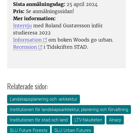
Sista anmälningsdag:
25 april 2024
Pris:
Se anmälningssidan!
Mer information:
Intervju
med Roland Gustavsson inför
studieresa 2022
Information
om boken Woods go urban.
Recension
i Tidskriften STAD.
Relaterade sidor:
Landskapsplanering och -arkitektur
Institutionen för landskapsarkitektur, planering och förvaltning
Institutionen för stad och land
LTV-fakulteten
Alnarp
SLU Future Forests
SLU Urban Futures