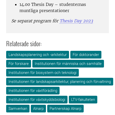
14.00 Thesis Day – studenternas
muntliga presentationer
Se separat program för
Thesis Day 2023
Relaterade sidor:
Landskapsplanering och -arkitektur
För doktorander
För forskare
Institutionen för människa och samhälle
Institutionen för biosystem och teknologi
Institutionen för landskapsarkitektur, planering och förvaltning
Institutionen för växtförädling
Institutionen för växtskyddsbiologi
LTV-fakulteten
Samverkan
Alnarp
Partnerskap Alnarp