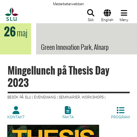
Medarbetarwebben
Till startsida
Sök
English
Meny
26
maj
Green Innovation Park, Alnarp
Mingellunch på Thesis Day
2023
BESÖK PÅ SLU | EVENEMANG | SEMINARIER, WORKSHOPS |
KONTAKT
FAKTA
PROGRAM