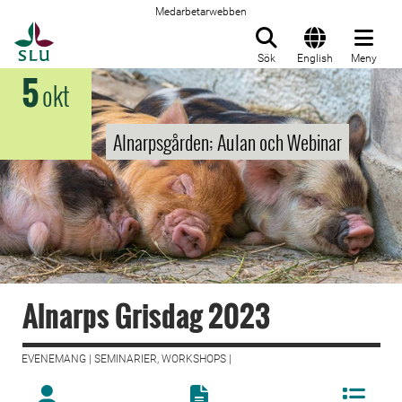
Medarbetarwebben
Till startsida
Sök
English
Meny
5
okt
Alnarpsgården; Aulan och Webinar
Alnarps Grisdag 2023
EVENEMANG | SEMINARIER, WORKSHOPS |