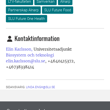
LTV-fakulteten
Samverkan
Alnarp
Partnerskap Alnarp
SLU Future Food
SLU Future One Health
Kontaktinformation
Elin Karlsson,
Universitetsadjunkt
Biosystem och teknologi
elin.karlsson@slu.se
,
+4640415372,
+46738338414
SIDANSVARIG:
LINDA.ENGH@SLU.SE