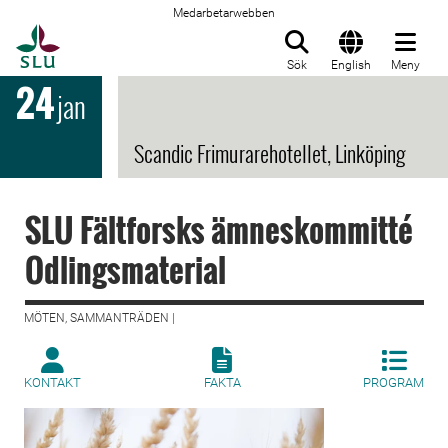
Medarbetarwebben
Till startsida
Sök
English
Meny
24
jan
Scandic Frimurarehotellet, Linköping
SLU Fältforsks ämneskommitté
Odlingsmaterial
MÖTEN, SAMMANTRÄDEN |
KONTAKT
FAKTA
PROGRAM