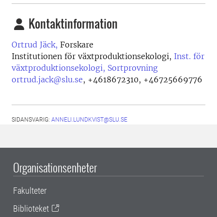
Kontaktinformation
Ortrud Jäck,
Forskare
Institutionen för växtproduktionsekologi,
Inst. för
växtproduktionsekologi, Sortprovning
ortrud.jack@slu.se
,
+4618672310, +46725669776
SIDANSVARIG:
ANNELI.LUNDKVIST@SLU.SE
Organisationsenheter
Fakulteter
Biblioteket