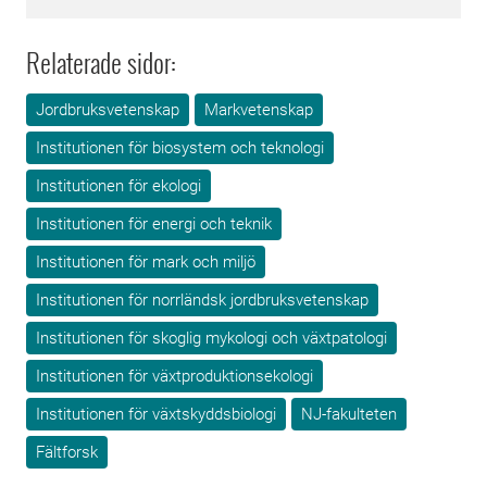
Relaterade sidor:
Jordbruksvetenskap
Markvetenskap
Institutionen för biosystem och teknologi
Institutionen för ekologi
Institutionen för energi och teknik
Institutionen för mark och miljö
Institutionen för norrländsk jordbruksvetenskap
Institutionen för skoglig mykologi och växtpatologi
Institutionen för växtproduktionsekologi
Institutionen för växtskyddsbiologi
NJ-fakulteten
Fältforsk