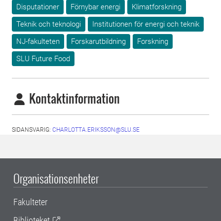
Disputationer
Förnybar energi
Klimatforskning
Teknik och teknologi
Institutionen för energi och teknik
NJ-fakulteten
Forskarutbildning
Forskning
SLU Future Food
Kontaktinformation
SIDANSVARIG:
CHARLOTTA.ERIKSSON@SLU.SE
Organisationsenheter
Fakulteter
Biblioteket