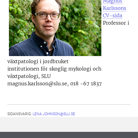
Magnus
Karlssons
CV-sida
Professor i
växtpatologi i jordbruket
institutionen för skoglig mykologi och
växtpatologi, SLU
magnus.karlsson@slu.se, 018 -67 1837
SIDANSVARIG:
LENA.JOHNSON@SLU.SE