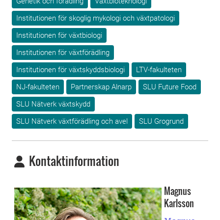
Genetik och förädling
Växtbioteknologi
Institutionen för skoglig mykologi och växtpatologi
Institutionen för växtbiologi
Institutionen för växtförädling
Institutionen för växtskyddsbiologi
LTV-fakulteten
NJ-fakulteten
Partnerskap Alnarp
SLU Future Food
SLU Nätverk växtskydd
SLU Nätverk växtförädling och avel
SLU Grogrund
Kontaktinformation
Magnus
Karlsson