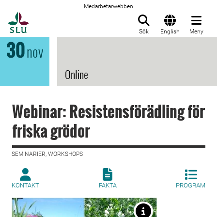
Medarbetarwebben
Till startsida
Sök
English
Meny
30
nov
Online
Webinar: Resistensförädling för
friska grödor
SEMINARIER, WORKSHOPS |
KONTAKT
FAKTA
PROGRAM