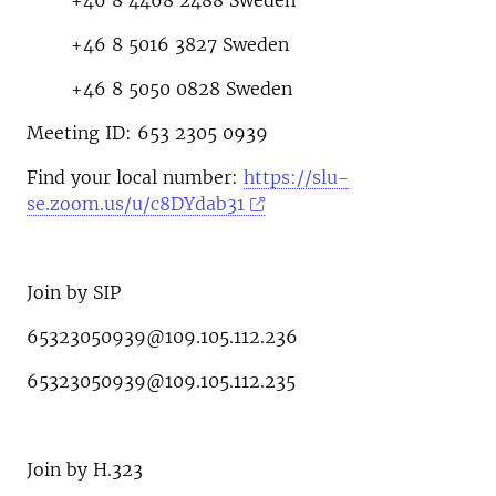
+46 8 4468 2488 Sweden
+46 8 5016 3827 Sweden
+46 8 5050 0828 Sweden
Meeting ID: 653 2305 0939
Find your local number:
https://slu-
se.zoom.us/u/c8DYdab31
Join by SIP
65323050939@109.105.112.236
65323050939@109.105.112.235
Join by H.323