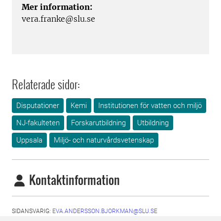
Mer information:
vera.franke@slu.se
Relaterade sidor:
Disputationer
Kemi
Institutionen för vatten och miljö
NJ-fakulteten
Forskarutbildning
Utbildning
Uppsala
Miljö- och naturvårdsvetenskap
Kontaktinformation
SIDANSVARIG:
EVA.ANDERSSON.BJORKMAN@SLU.SE