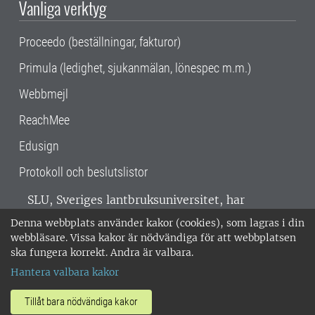
Vanliga verktyg
Proceedo (beställningar, fakturor)
Primula (ledighet, sjukanmälan, lönespec m.m.)
Webbmejl
ReachMee
Edusign
Protokoll och beslutslistor
SLU, Sveriges lantbruksuniversitet, har
verksamhet över hela Sverige. Huvudorter är
Denna webbplats använder kakor (cookies), som lagras i din
Alnarp, Uppsala och Umeå.
SLU är
webbläsare. Vissa kakor är nödvändiga för att webbplatsen
miljöcertifierat enligt ISO 14001. •
Telefon:
ska fungera korrekt. Andra är valbara.
018-67 10 00 • Org nr: 202100-2817 •
Om
Hantera valbara kakor
medarbetarwebben
•
SLU:s fakturaadress
•
Om SLU:s webbplatser
•
Vid KRIS
Tillåt bara nödvändiga kakor