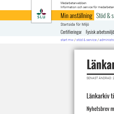
Medarbetarwebben
Information och service för medarbetar
Till startsida
Min anställning
Stöd & s
Startsida för Miljö
Certifieringar
Fysisk arbetsmilj
start mw
/
stöd & service
/
administra
Länkar
SENAST ÄNDRAD: 2
Länkarkiv t
Nyhetsbrev m