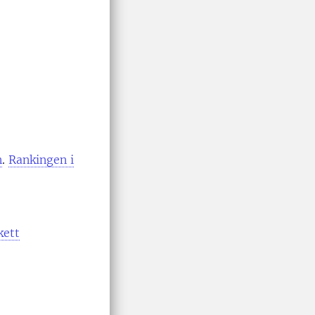
n
.
Rankingen i
kett