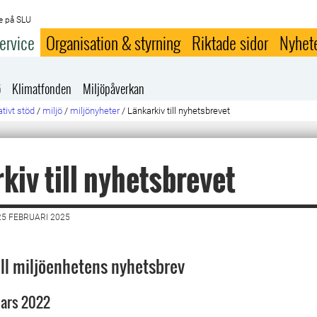
e på SLU
ervice
Organisation & styrning
Riktade sidor
Nyhet
ö
Klimatfonden
Miljöpåverkan
tivt stöd
/
miljö
/
miljönyheter
/
Länkarkiv till nyhetsbrevet
kiv till nyhetsbrevet
5 FEBRUARI 2025
ill miljöenhetens nyhetsbrev
ars 2022