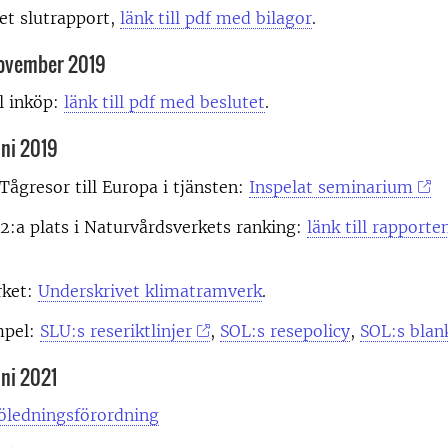
et slutrapport,
länk till pdf med bilagor
.
ovember 2019
l inköp:
länk till pdf med beslutet
.
ni 2019
ågresor till Europa i tjänsten:
Inspelat seminarium
2:a plats i Naturvårdsverkets ranking:
länk till rapporte
ket:
Underskrivet klimatramverk
.
mpel:
SLU:s reseriktlinjer
,
SOL:s resepolicy
,
SOL:s blan
ni 2021
öledningsförordning