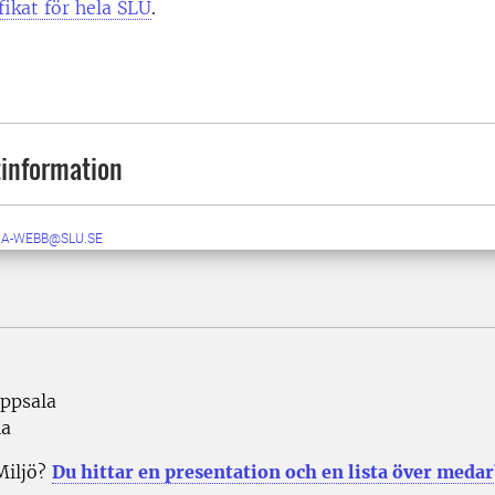
fikat för hela SLU
.
information
RA-WEBB@SLU.SE
Uppsala
la
Miljö?
Du hittar en presentation och en lista över meda