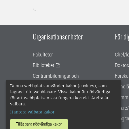
Organisationsenheter
För d
Fakulteter
Chef/l
Biblioteket
Doktor
Centrumbildningar och
Forska
samarbetsprojekt
Denna webbplats använder kakor (cookies), som
Handlä
lagras i din webbläsare. Vissa kakor är nödvändiga
Gemensamma verksamhetsstödet
Kommu
för att webbplatsen ska fungera korrekt. Andra är
valbara.
SLU Holding
Lärare/
Hantera valbara kakor
Progra
Tillåt bara nödvändiga kakor