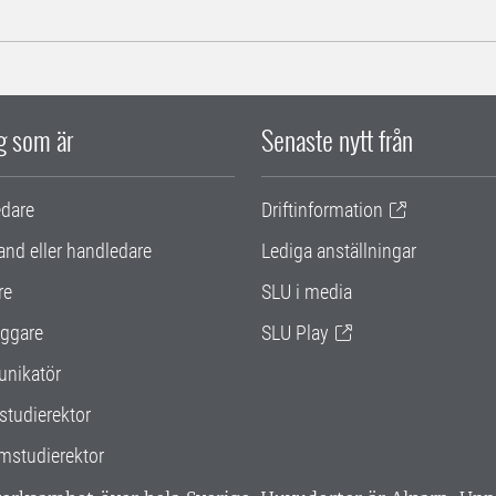
ig som är
Senaste nytt från
edare
Driftinformation
and eller handledare
Lediga anställningar
re
SLU i media
ggare
SLU Play
nikatör
studierektor
mstudierektor