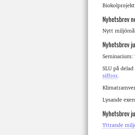
Biokolprojekt
Nyhetsbrev n
Nytt miljömå
Nyhetsbrev ju
Seminarium: T
SLU på delad 
siffror
.
Klimatramver
Lysande exe
Nyhetsbrev ju
Ytt
rande milj