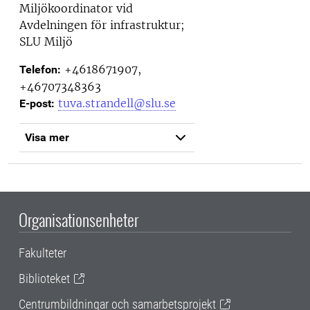
Miljökoordinator vid
Avdelningen för infrastruktur;
SLU Miljö
+4618671907,
Telefon:
+46707348363
tuva.strandell@slu.se
E-post:
Visa mer
Organisationsenheter
Fakulteter
Biblioteket
Centrumbildningar och samarbetsprojekt