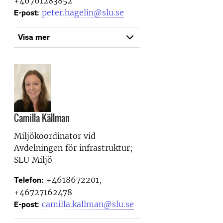
+46761283852
peter.hagelin@slu.se
E-post:
Visa mer
Camilla Källman
Miljökoordinator vid
Avdelningen för infrastruktur;
SLU Miljö
+4618672201,
Telefon:
+46727162478
camilla.kallman@slu.se
E-post: