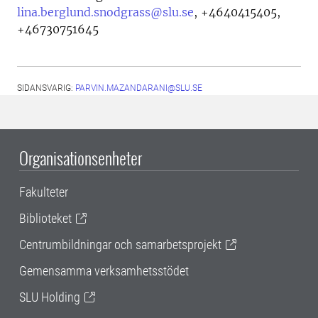
lina.berglund.snodgrass@slu.se
,
+4640415405,
+46730751645
SIDANSVARIG:
PARVIN.MAZANDARANI@SLU.SE
Organisationsenheter
Fakulteter
Biblioteket
Centrumbildningar och samarbetsprojekt
Gemensamma verksamhetsstödet
SLU Holding