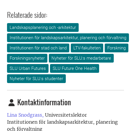
Relaterade sidor:
Landskapsplanering och -arkitektur
Institutionen för landskapsarkitektur, planering och förvaltning
Institutionen för stad och land
LTV-fakulteten
Forskning
Forskningsnyheter
Nyheter för SLU:s medarbetare
SLU Urban Futures
SLU Future One Health
Nyheter för SLU:s studenter
Kontaktinformation
Lina Snodgrass,
Universitetslektor
Institutionen för landskapsarkitektur, planering
och förvaltning