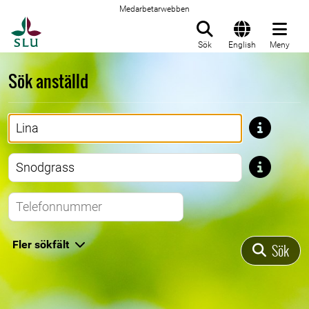
Medarbetarwebben
Till startsida
Sök
English
Meny
Sök anställd
Förnamn
Efternamn
Telefonnummer
Fler sökfält
Sök