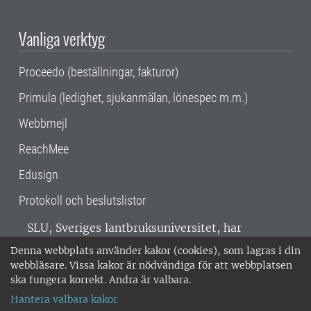
Vanliga verktyg
Proceedo (beställningar, fakturor)
Primula (ledighet, sjukanmälan, lönespec m.m.)
Webbmejl
ReachMee
Edusign
Protokoll och beslutslistor
SLU, Sveriges lantbruksuniversitet, har
verksamhet över hela Sverige. Huvudorter är
Denna webbplats använder kakor (cookies), som lagras i din
Alnarp, Uppsala och Umeå.
SLU är
webbläsare. Vissa kakor är nödvändiga för att webbplatsen
miljöcertifierat enligt ISO 14001. •
Telefon:
ska fungera korrekt. Andra är valbara.
018-67 10 00 • Org nr: 202100-2817 •
Om
Hantera valbara kakor