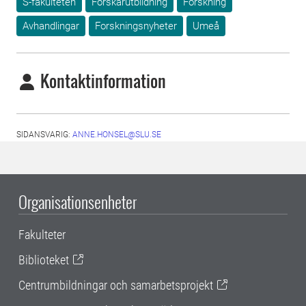
S-fakulteten
Forskarutbildning
Forskning
Avhandlingar
Forskningsnyheter
Umeå
Kontaktinformation
SIDANSVARIG:
ANNE.HONSEL@SLU.SE
Organisationsenheter
Fakulteter
Biblioteket
Centrumbildningar och samarbetsprojekt