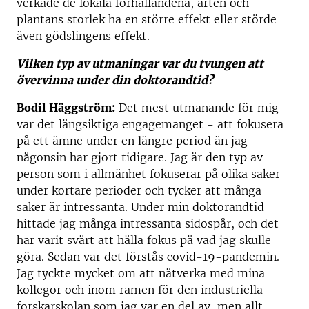
verkade de lokala förhållandena, arten och
plantans storlek ha en större effekt eller störde
även gödslingens effekt.
Vilken typ av utmaningar var du tvungen att
övervinna under din doktorandtid?
Bodil Häggström:
Det mest utmanande för mig
var det långsiktiga engagemanget - att fokusera
på ett ämne under en längre period än jag
någonsin har gjort tidigare. Jag är den typ av
person som i allmänhet fokuserar på olika saker
under kortare perioder och tycker att många
saker är intressanta. Under min doktorandtid
hittade jag många intressanta sidospår, och det
har varit svårt att hålla fokus på vad jag skulle
göra. Sedan var det förstås covid-19-pandemin.
Jag tyckte mycket om att nätverka med mina
kollegor och inom ramen för den industriella
forskarskolan som jag var en del av, men allt