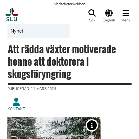
Medarbetarwebben
Till startsida
Sök
English
Meny
Nyhet
Att rädda växter motiverade
henne att doktorera i
skogsföryngring
PUBLICERAD: 11 MARS 2024
KONTAKT