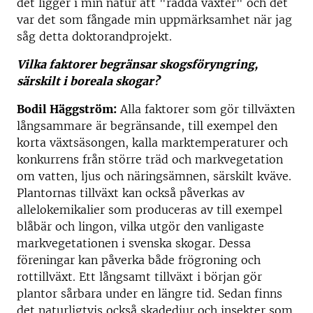
det ligger i min natur att "rädda växter" och det
var det som fångade min uppmärksamhet när jag
såg detta doktorandprojekt.
Vilka faktorer begränsar skogsföryngring,
särskilt i boreala skogar?
Bodil Häggström:
Alla faktorer som gör tillväxten
långsammare är begränsande, till exempel den
korta växtsäsongen, kalla marktemperaturer och
konkurrens från större träd och markvegetation
om vatten, ljus och näringsämnen, särskilt kväve.
Plantornas tillväxt kan också påverkas av
allelokemikalier som produceras av till exempel
blåbär och lingon, vilka utgör den vanligaste
markvegetationen i svenska skogar. Dessa
föreningar kan påverka både frögroning och
rottillväxt. Ett långsamt tillväxt i början gör
plantor sårbara under en längre tid. Sedan finns
det naturligtvis också skadedjur och insekter som