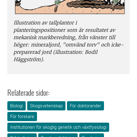
Illustration av tallplantor i
planteringspositioner som är resultatet av
mekanisk markberedning, från vänster till
höger: mineraljord, "omvänd torv" och icke-
preparerad jord (illustration: Bodil
Häggström).
Relaterade sidor:
Biologi
Skogsvetenskap
För doktorander
För forskare
Institutionen för skoglig genetik och växtfysiologi