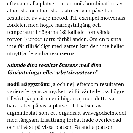
eftersom alla platser har en unik kombination av
abiotiska och biotiska faktorer som påverkar
resultatet av varje metod. Till exempel motverkas
fördelen med högre näringstillgång och
temperatur i högarna (så kallade “omvända
torvor”) under torra förhållanden. Om en planta
inte får tillräckligt med vatten kan den inte heller
utnyttja de andra resurserna.
Stämde dina resultat överens med dina
förväntningar eller arbetshypoteser?
Bodil Häggström:
Ja och nej, eftersom resultaten
varierade ganska mycket. Vi förväntade oss högre
tillväxt på positioner i högarna, men detta var
bara fallet på vissa platser. Tillsatsen av
argininfosfat som ett organiskt kvävegödselmedel
med långsam frisättning förbättrade överlevnad
och tillväxt på vissa platser. På andra platser